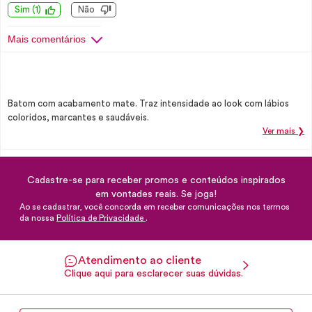
Sim
(
1
)
Não
Mais comentários
Batom com acabamento mate. Traz intensidade ao look com lábios
coloridos, marcantes e saudáveis.
Ver mais ❯
Cadastre-se para receber promos e conteúdos inspirados
em vontades reais. Se joga!
Ao se cadastrar, você concorda em receber comunicações nos termos
da nossa
Política de Privacidade
.
Atendimento ao cliente
Clique aqui para esclarecer suas dúvidas.