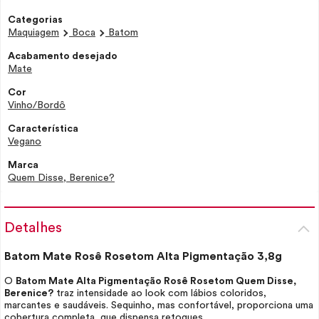
Categorias
Maquiagem
Boca
Batom
Acabamento desejado
Mate
Cor
Vinho/Bordô
Característica
Vegano
Marca
Quem Disse, Berenice?
Detalhes
Batom Mate Rosê Rosetom Alta Pigmentação 3,8g
O
Batom Mate Alta Pigmentação Rosê Rosetom Quem Disse,
Berenice?
traz intensidade ao
look
com lábios coloridos,
marcantes e saudáveis. Sequinho, mas confortável, proporciona uma
cobertura completa, que dispensa retoques.