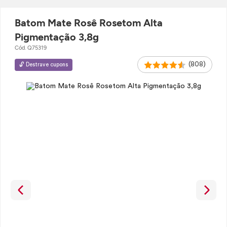
Batom Mate Rosê Rosetom Alta
Pigmentação 3,8g
Cód. Q75319
(808)
🔓 Destrave cupons