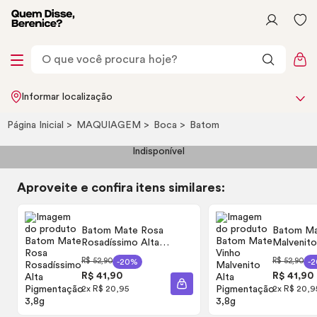
Informar localização
Página Inicial
MAQUIAGEM
Boca
Batom
Indisponível
Aproveite e confira itens similares:
Batom Mate Rosa
Batom Ma
Rosadíssimo Alta
Malvenito Alt
Pigmentação 3,8g
Pigmenta
R$ 52,90
R$ 52,90
-20%
-
R$ 41,90
R$ 41,90
ADICIONAR À SACOLA
2x R$ 20,95
2x R$ 20,9