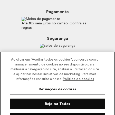
Beleza na Web
Perguntas Frequentes
Preferências de Cookies
Boticário
Mapa do Site
Pagamento
Consumidor.gov.br
Eudora
Fale Conosco
Código de defesa do consumidor
Vult
Até 10x sem juros no cartão. Confira as
E-mail
Trabalhe com a gente
regras
O.U.i
Sustentabilidade
Truss
Recicla
Segurança
Dr. Jones
Recomendações Covid19
Menu de Makes
Siga a empresa nas redes
Ao clicar em "Aceitar todos os cookies", concorda com o
armazenamento de cookies no seu dispositivo para
melhorar a navegação no site, analisar a utilização do site
e ajudar nas nossas iniciativas de marketing. Para mais
informações consulte a nossa
Politica de cookies
Definições de cookies
2025 - Interbelle Comércio de Produtos de Beleza LTDA.
Rodovia Régis Bitencourt, Km 437, Ribeirão Vermelho, Registro, SP,
Rejeitar Todos
CEP 11900-000 | CNPJ/MF 11.137.051/0406-41 IE 574.066.180.111