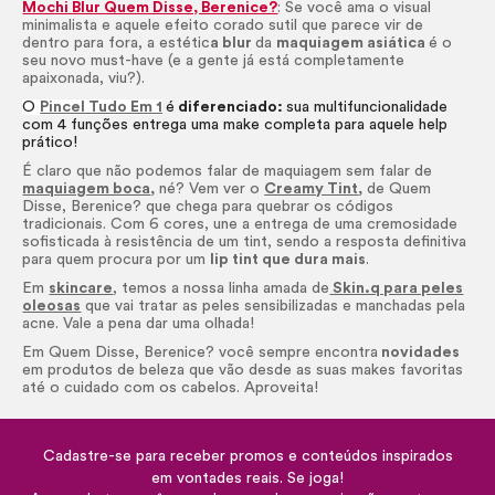
Mochi Blur Quem Disse, Berenice?
:
Se você ama o visual
minimalista e aquele efeito corado sutil que parece vir de
dentro para fora, a estétic
a blur
da
maquiagem asiática
é o
seu novo must-have (e a gente já está completamente
apaixonada, viu?).
O
Pincel Tudo Em 1
é
diferenciado:
sua multifuncionalidade
com 4 funções entrega uma make completa para aquele help
prático!
É claro que não podemos falar de maquiagem sem falar de
maquiagem boca
,
né? Vem ver o
Creamy Tint
,
de Quem
Disse, Berenice? que chega para quebrar os códigos
tradicionais. Com 6 cores, une a entrega de uma cremosidade
sofisticada à resistência de um
tint
, sendo a resposta definitiva
para quem procura por um
lip
tint
que dura mais
.
Em
skincare
, temos a nossa linha amada de
Skin.q para peles
oleosas
que vai tratar as peles sensibilizadas e manchadas pela
acne. Vale a pena dar uma olhada!
Em Quem Disse, Berenice? você sempre encontra
novidades
em produtos de beleza que vão desde as suas
makes
favoritas
até o cuidado com os cabelos. Aproveita!
Cadastre-se para receber promos e conteúdos inspirados
em vontades reais. Se joga!