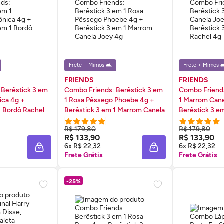
Frete + Mimos 🛋️
Frete + Mimos 🛋
FRIENDS
FRIENDS
 Berêstick 3 em
Combo Friends: Berêstick 3 em
Combo Friends
ica 4g +
1 Rosa Pêssego Phoebe 4g +
1 Marrom Cane
1 Bordô Rachel
Berêstick 3 em 1 Marrom Canela
Berêstick 3 e
Joey 4g
4g
R$ 179,80
R$ 179,80
 AGORA ❯
COMPRE AGORA ❯
COMP
R$ 133,90
R$ 133,90
6x R$ 22,32
6x R$ 22,32
ADICIONAR À SACOLA
ADICIONAR À SACOL
Frete Grátis
Frete Grátis
-25%