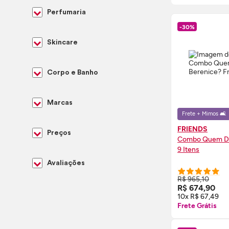
Perfumaria
-30%
Skincare
Corpo e Banho
Marcas
Frete + Mimos 🛋️
FRIENDS
Preços
Combo Quem Di
9 Itens
Avaliações
R$ 965,10
COMPRE
R$ 674,90
10x R$ 67,49
Frete Grátis