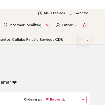
Meus Pedidos
Favoritos
Entrar
Informar localização
entos
Collabs
Pincéis
Serviços QDB
 amar ❤️
Ordenar por