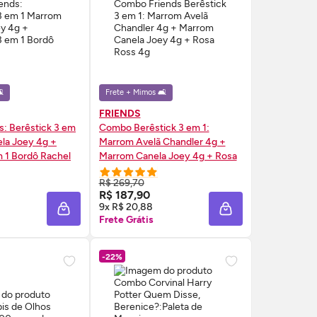
️
Frete + Mimos 🛋️
FRIENDS
: Berêstick 3 em
Combo Berêstick 3 em 1:
la Joey 4g +
Marrom Avelã Chandler 4g +
m 1 Bordô Rachel
Marrom Canela Joey 4g + Rosa
Ross 4g
R$ 269,70
RE AGORA ❯
COMPRE AGORA ❯
R$ 187,90
9x R$ 20,88
A
ADICIONAR À SACOLA
ADICIONAR À SAC
Frete Grátis
-22%