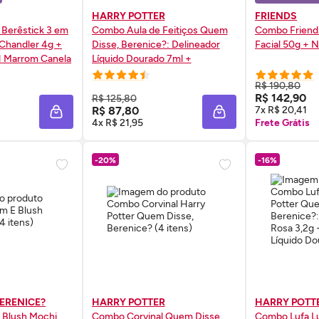
HARRY POTTER
FRIENDS
 Berêstick 3 em
Combo Aula de Feitiços Quem
Combo Friends
Chandler 4g +
Disse, Berenice?: Delineador
Facial 50g +
N
1 Marrom Canela
Líquido Dourado 7ml +
Delineador Líquido Branco
R$ 190,80
Iluminado 7ml
 AGORA ❯
COMPRE AGORA ❯
COMP
R$ 142,90
R$ 125,80
R$ 87,80
7x R$ 20,41
ADICIONAR À SACOLA
ADICIONAR À SACOL
4x R$ 21,95
Frete Grátis
-20%
-16%
BERENICE?
HARRY POTTER
HARRY POTT
E
Blush
Mochi
Combo Corvinal Quem Disse,
Combo Lufa L