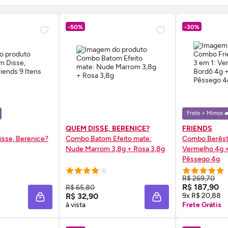
-50%
-30%
Frete + Mimos 🛋
QUEM DISSE, BERENICE?
FRIENDS
sse, Berenice?
Combo Batom Efeito mate:
Combo Berêsti
Nude Marrom 3,8g + Rosa 3,8g
Vermelho 4g +
Pêssego 4g
R$ 269,70
 AGORA ❯
COMPRE AGORA ❯
COMP
R$ 187,90
R$ 65,80
R$ 32,90
9x R$ 20,88
ADICIONAR À SACOLA
ADICIONAR À SACOL
à vista
Frete Grátis