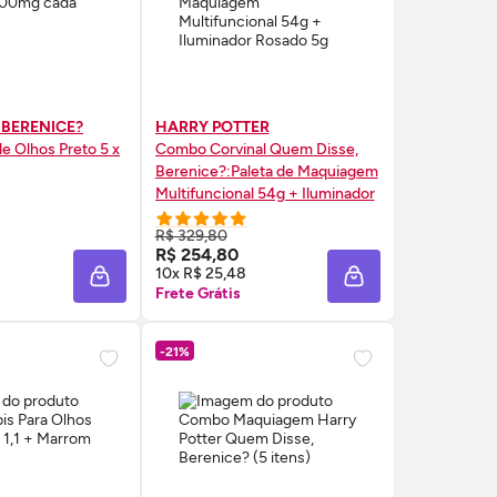
 BERENICE?
HARRY POTTER
e Olhos Preto 5 x
Combo Corvinal Quem Disse,
Berenice?:Paleta de Maquiagem
Multifuncional 54g + Iluminador
Rosado 5g
R$ 329,80
RE AGORA ❯
COMPRE AGORA ❯
R$ 254,80
10x R$ 25,48
A
ADICIONAR À SACOLA
ADICIONAR À SAC
Frete Grátis
-21%