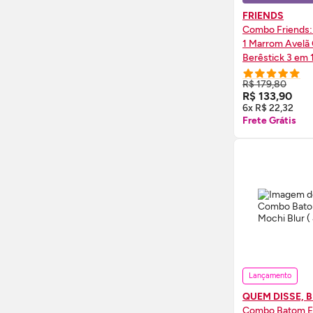
FRIENDS
Combo Friends:
1 Marrom Avelã 
Berêstick 3 em 
Joey 4g
R$ 179,80
COMPRE
R$ 133,90
6x R$ 22,32
Frete Grátis
Lançamento
QUEM DISSE, 
Combo Batom 