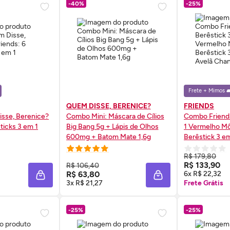
-40%
-25%
Frete + Mimos 🛋
QUEM DISSE, BERENICE?
FRIENDS
sse, Berenice?
Combo Mini: Máscara de Cílios
Combo Friends
ticks 3 em 1
Big Bang 5g + Lápis de Olhos
1 Vermelho Mô
600mg + Batom Mate 1,6g
Berêstick 3 e
Chandler 4g
R$ 179,80
 AGORA ❯
COMPRE AGORA ❯
COMP
R$ 133,90
R$ 106,40
R$ 63,80
6x R$ 22,32
ADICIONAR À SACOLA
ADICIONAR À SACOL
3x R$ 21,27
Frete Grátis
-25%
-25%