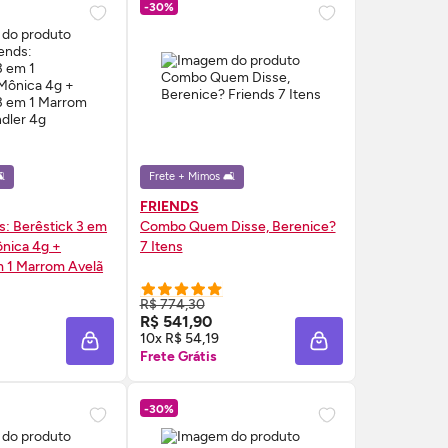
-30%
️
Frete + Mimos 🛋️
FRIENDS
: Berêstick 3 em
Combo Quem Disse, Berenice?
nica 4g +
7 Itens
m 1 Marrom Avelã
R$ 774,30
RE AGORA ❯
COMPRE AGORA ❯
R$ 541,90
10x R$ 54,19
A
ADICIONAR À SACOLA
ADICIONAR À SAC
Frete Grátis
-30%