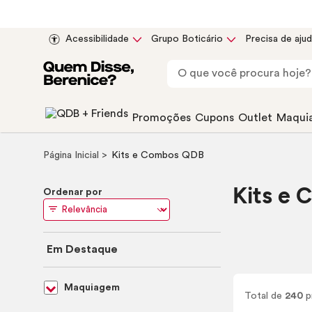
Acessibilidade
Grupo Boticário
Precisa de aju
Promoções
Cupons
Outlet
Maqui
Página Inicial
Kits e Combos QDB
Kits e
Ordenar por
Em Destaque
Maquiagem
Total de
240
p