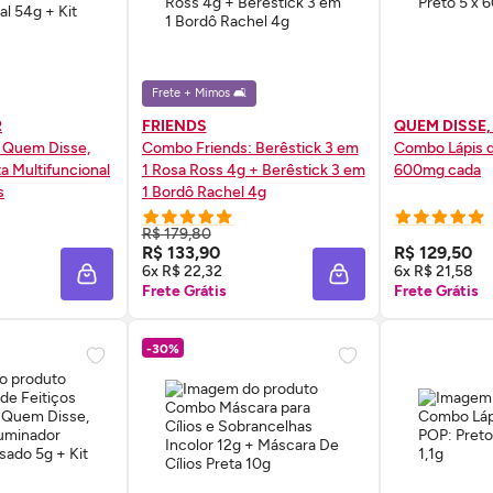
Frete + Mimos 🛋️
R
FRIENDS
QUEM DISSE,
 Quem Disse,
Combo Friends: Berêstick 3 em
Combo Lápis d
a Multifuncional
1 Rosa Ross 4g + Berêstick 3 em
600mg cada
s
1 Bordô Rachel 4g
R$ 179,80
 AGORA ❯
COMPRE AGORA ❯
COMP
R$ 133,90
R$ 129,50
6x R$ 22,32
6x R$ 21,58
ADICIONAR À SACOLA
ADICIONAR À SACOL
Frete Grátis
Frete Grátis
-30%