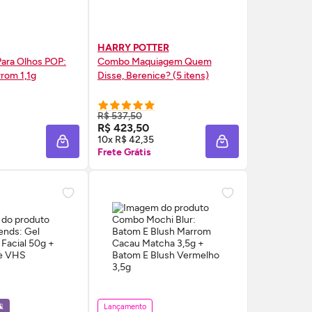
HARRY POTTER
Combo Maquiagem Quem
rrom 1,1g
Disse, Berenice? (5 itens)
R$ 537,50
RE AGORA ❯
COMPRE AGORA ❯
R$ 423,50
10x R$ 42,35
A
ADICIONAR À SACOLA
ADICIONAR À SAC
Frete Grátis
️
Lançamento