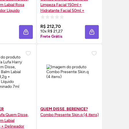
lm Labial Rosa
Limpeza Facial 150ml +
dor Líquido
Hidratante Facial 50ml +
Esfoliante 50g
RE AGORA ❯
COMPRE AGORA ❯
R$ 212,70
10x R$ 21,27
A
ADICIONAR À SACOLA
ADICIONAR À SAC
Frete Grátis
ER
QUEM DISSE, BERENICE?
ufa Quem Disse,
Combo Presente
Skin
.q (4 itens)
m Labial
 + Delineador