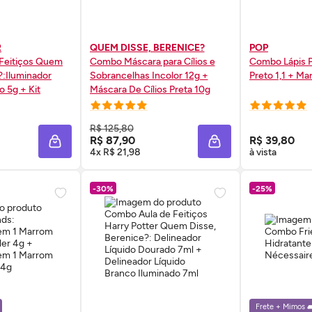
R
QUEM DISSE, BERENICE?
POP
Feitiços Quem
Combo Máscara para Cílios e
Combo Lápis Para Olhos POP:
?:Iluminador
Sobrancelhas Incolor 12g +
Preto 1,1 + Ma
 5g + Kit
Máscara De Cílios Preta 10g
 AGORA ❯
COMPRE AGORA ❯
COMP
R$ 125,80
R$ 87,90
R$ 39,80
ADICIONAR À SACOLA
ADICIONAR À SACOL
4x R$ 21,98
à vista
-30%
-25%
Frete + Mimos 🛋