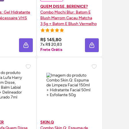
QUEM DISSE, BERENICE?
: Gel Hidratante
Combo Mochi Blur: Batom E
écessaire
VHS
Blush
Marrom Cacau Matcha
3,5g + Batom E
Blush
Vermelho
3,5g
RE AGORA ❯
COMPRE AGORA ❯
R$ 145,80
7x R$ 20,83
A
ADICIONAR À SACOLA
ADICIONAR À SAC
Frete Grátis
ER
SKIN.Q
ufa Quem Disse,
Combo
Skin
.Q: Espuma de