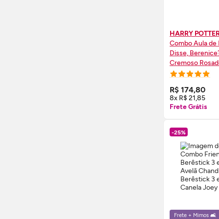
HARRY POTTE
Combo Aula de 
Disse, Berenice
Cremoso Rosado
Pincéis
COMPRE
R$ 174,80
8x R$ 21,85
Frete Grátis
-25%
Frete + Mimos 🛋️