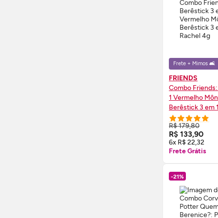
Frete + Mimos 🛋️
FRIENDS
Combo Friends:
1 Vermelho Môn
Berêstick 3 em 
4g
R$ 179,80
COMPRE
R$ 133,90
6x R$ 22,32
Frete Grátis
-21%