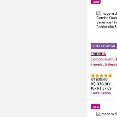
-30%
Frete + Mimos 🛋️
FRIENDS
Combo Quem Di
Friends: 6 Berês
R$ 539,40
COMPRE
R$ 376,90
10x R$ 37,69
Frete Grátis
-25%