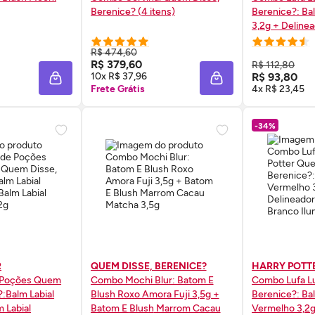
Berenice? (4 itens)
Berenice?: Ba
3,2g + Delinea
Dourado 7ml
R$ 474,60
 AGORA ❯
COMPRE AGORA ❯
COMP
R$ 379,60
R$ 112,80
10x R$ 37,96
R$ 93,80
ADICIONAR À SACOLA
ADICIONAR À SACOL
Frete Grátis
4x R$ 23,45
-34%
R
QUEM DISSE, BERENICE?
HARRY POTT
 Poções Quem
Combo Mochi Blur: Batom E
Combo Lufa L
?:Balm Labial
Blush
Roxo Amora Fuji 3,5g +
Berenice?: Bal
 Labial
Batom E
Blush
Marrom Cacau
Vermelho 3,2g