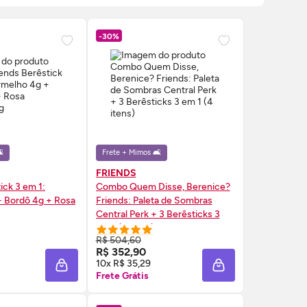
-30%
️
Frete + Mimos 🛋️
FRIENDS
ck 3 em 1:
Combo Quem Disse, Berenice?
 Bordô 4g + Rosa
Friends: Paleta de Sombras
Central Perk + 3 Berêsticks 3
em 1 (4 itens)
R$ 504,60
RE AGORA ❯
COMPRE AGORA ❯
R$ 352,90
10x R$ 35,29
A
ADICIONAR À SACOLA
ADICIONAR À SAC
Frete Grátis