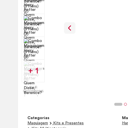
+ 1
Cod:
Q2025110915
Categorias
Ma
Maquiagem
Kits e Presentes
Har