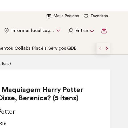
Meus Pedidos
Favoritos
Entrar
Informar localização
entos
Collabs
Pincéis
Serviços QDB
itens)
Maquiagem Harry Potter
sse, Berenice? (5 itens)
Kit: