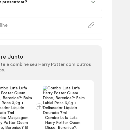
 presentear?
ilhe
re Junto
te e combine seu Harry Potter com outros
os.
Combo Maq
Harry Potte
bo Maquiagem
Combo Lufa Lufa
Disse, Beren
ry Potter Quem
Harry Potter Quem
itens)
e, Berenice? (5
Disse, Berenice?: