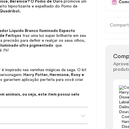
isse, Berenice? O Pomo de Ouro
promove um
Como
feito hipnotizante e espelhado do Pomo de
Quadribol.
Compart
ador Líquido Branco Iluminado Expecto
de Feitiços
traz uma luz super brilhante em seu
ta precisão para definir e realçar os seus olhos,
iluminado ultra pigmentado
que
té 7h!
Comp
Aprovei
produt
 inspirado nas varinhas mágicas da saga. O kit
 personagem:
Harry Potter, Hermione, Rony e
 garantem aplicação perfeita para você criar
 animais, ou seja, este item possui selo
Com
Har
Diss