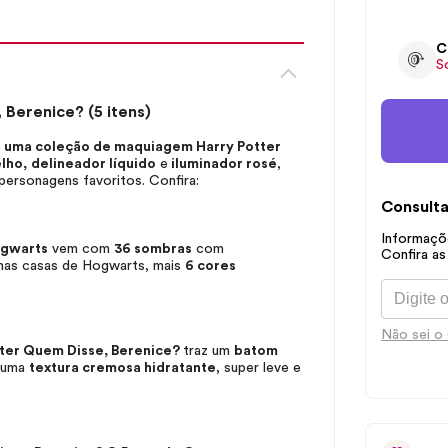
C
S
Berenice? (5 itens)
e
uma coleção de maquiagem Harry Potter
lho,
delineador líquido
e
iluminador rosé
,
personagens favoritos. Confira:
Consulta
Informaçõe
ogwarts
vem com
36 sombras
com
Confira as
s nas casas de Hogwarts, mais
6 cores
Não sei o
tter Quem Disse, Berenice?
traz um
batom
m uma
textura cremosa hidratante
, super leve e