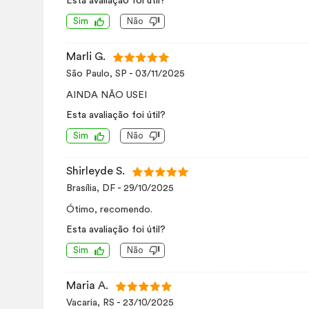
Esta avaliação foi útil?
Sim
Não
Marli G.
São Paulo, SP
-
03/11/2025
AINDA NÃO USEI
Esta avaliação foi útil?
Sim
Não
Shirleyde S.
Brasília, DF
-
29/10/2025
Ótimo, recomendo.
Esta avaliação foi útil?
Sim
Não
Maria A.
Vacaria, RS
-
23/10/2025