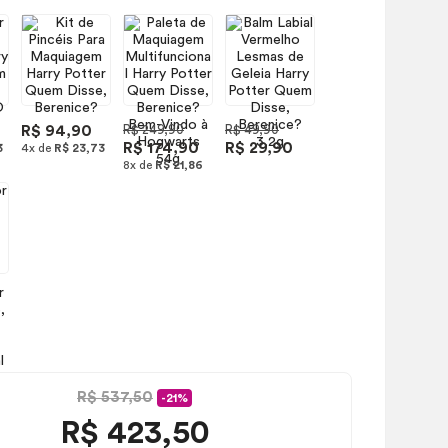
R$ 94,90
R$ 249,90
R$ 49,90
R$ 174,90
R$ 29,90
3
4x de
R$ 23,73
8x de
R$ 21,86
R$ 537,50
-21%
R$
423,50