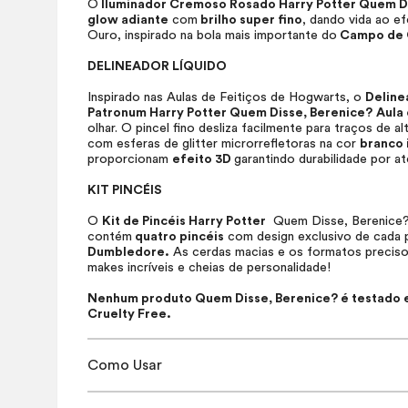
O
Iluminador Cremoso Rosado Harry Potter Quem D
glow
adiante
com
brilho super fino
, dando vida ao e
Ouro, inspirado na bola mais importante do
Campo de 
DELINEADOR LÍQUIDO
Inspirado nas Aulas de Feitiços de Hogwarts, o
Deline
Patronum Harry Potter Quem Disse, Berenice?
Aula 
olhar. O pincel fino desliza facilmente para traços de al
com esferas de glitter microrrefletoras na cor
branco 
proporcionam
efeito 3D
garantindo durabilidade por a
KIT PINCÉIS
O
Kit de Pincéis Harry Potter
Quem Disse, Berenice? é
contém
quatro pincéis
com design exclusivo de cada
Dumbledore.
As cerdas macias e os formatos precisos
makes
incríveis e cheias de personalidade!
Nenhum produto Quem Disse, Berenice? é testado em
Cruelty Free.
Como Usar