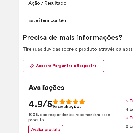
Ação / Resultado
Este item contém
Precisa de mais informações?
Tire suas dúvidas sobre o produto através da nos
Acessar Perguntas e Respostas
Avaliações
5 E
4.9/5
16 avaliações
4 E
100% dos respondentes recomendam esse
3 E
produto.
2 E
Avaliar produto