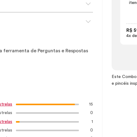
iten
R$ 5
4x de
sa ferramenta de Perguntas e Respostas
Este Combo H
e pincéis in
15
strelas
strelas
0
1
strelas
strelas
0