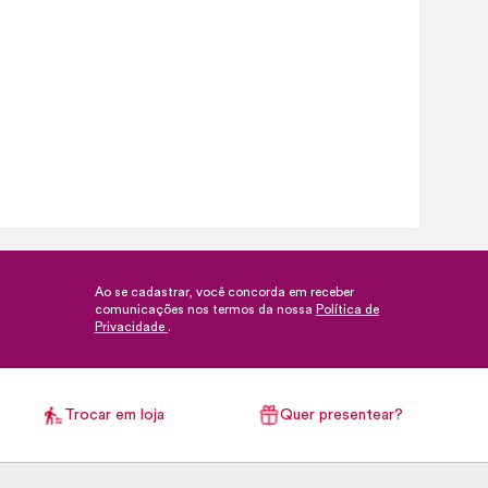
Ao se cadastrar, você concorda em receber
comunicações nos termos da nossa
Política de
Privacidade
.
Trocar em loja
Quer presentear?