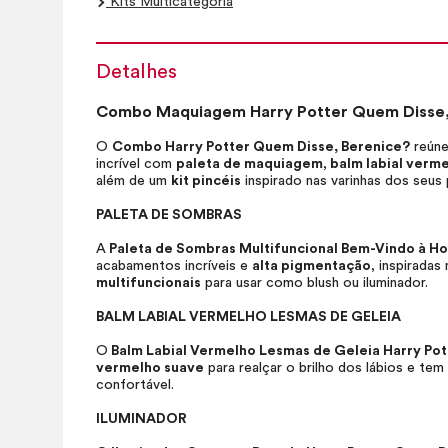
Kits Multicategoria
Detalhes
Combo Maquiagem Harry Potter Quem Disse, 
O
Combo Harry Potter Quem Disse, Berenice?
reún
incrível com
paleta de maquiagem
,
balm labial verme
além de um
kit pincéis
inspirado nas varinhas dos seus 
PALETA DE SOMBRAS
A
Paleta de Sombras Multifuncional Bem-Vindo à H
acabamentos incríveis e
alta pigmentação
, inspirada
multifuncionais
para usar como
blush
ou iluminador.
BALM LABIAL VERMELHO LESMAS DE GELEIA
O
Balm Labial Vermelho Lesmas de Geleia Harry Po
vermelho suave
para realçar o brilho dos lábios e te
confortável.
ILUMINADOR