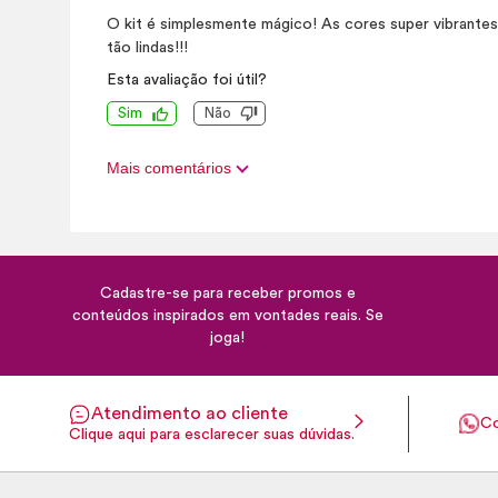
O kit é simplesmente mágico! As cores super vibrantes
tão lindas!!!
Esta avaliação foi útil?
Sim
Não
Mais comentários
Cadastre-se para receber promos e
conteúdos inspirados em vontades reais. Se
joga!
Atendimento ao cliente
Co
Clique aqui para esclarecer suas dúvidas.