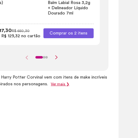
s)
Balm Labial Rosa 3,2g
+ Delineador Líquido
Dourado 7ml
R$ 463,40
R
1x de R$ 463,
17,30
R$ 650,30
Comprar os 2 itens
 R$ 129,32 no cartão
arry Potter Corvinal vem com itens de make incríveis
spirados nos personagens.
Ver mais ❯