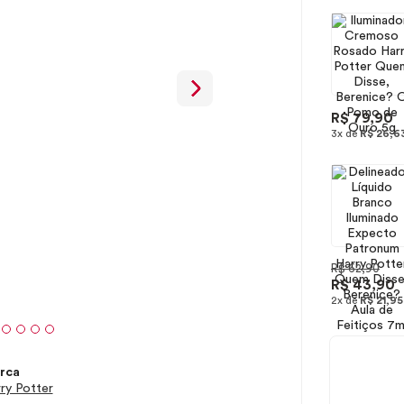
R$ 79,90
3x de
R$ 26,6
R$ 62,90
R$ 43,90
2x de
R$ 21,95
rca
ry Potter