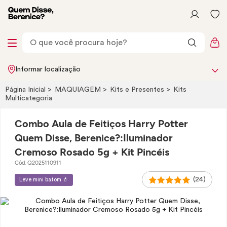
Informar localização
Página Inicial
MAQUIAGEM
Kits e Presentes
Kits
Multicategoria
Combo Aula de Feitiços Harry Potter
Quem Disse, Berenice?:Iluminador
Cremoso Rosado 5g + Kit Pincéis
Cód. Q2025110911
(24)
Leve mini batom 💄