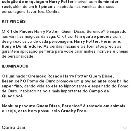
coleção de maquiagem Harry Potter
incrível com
iluminador
rosé
, além de um
kit pincéis
inspirado nas varinhas dos seus
personagens favoritos. Confira:
KIT PINCÉIS
O
Kit de Pincéis Harry Potter
Quem Disse, Berenice? é inspirado
nas varinhas mágicas da saga. O kit contém
quatro pincéis
com
design exclusivo de cada personagem:
Harry Potter, Hermione,
Rony e Dumbledore.
As cerdas macias e os formatos precisos
garantem aplicação perfeita para você criar
makes
incríveis e cheias
de personalidade!
ILUMINADOR
O
Iluminador Cremoso Rosado Harry Potter Quem Disse,
Berenice? O Pomo de Ouro
promove um
glow
adiante
com
brilho
super fino
, dando vida ao efeito hipnotizante e espelhado do Pomo
de Ouro, inspirado na bola mais importante do
Campo de
Quadribol.
Nenhum produto Quem Disse, Berenice? é testado em animais,
ou seja, este item possui selo
Cruelty Free.
Como Usar