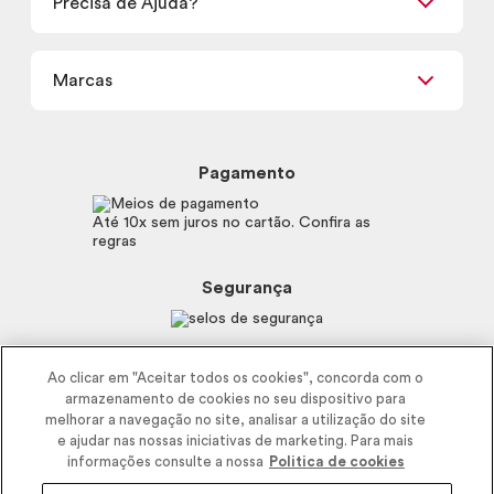
Precisa de Ajuda?
Nossas Lojas
Termos de uso
Meus Pedidos
Carga Tributária
Marcas
Frete e Entrega
Política de Privacidade
Trocas e Devoluções
Proteja-se Contra Fraudes
Beleza na Web
Perguntas Frequentes
Preferências de Cookies
Boticário
Mapa do Site
Pagamento
Consumidor.gov.br
Eudora
Fale Conosco
Código de defesa do consumidor
Vult
Até 10x sem juros no cartão. Confira as
E-mail
Trabalhe com a gente
regras
O.U.i
Sustentabilidade
Truss
Recicla
Segurança
Dr. Jones
Recomendações Covid19
Menu de Makes
Siga a empresa nas redes
Ao clicar em "Aceitar todos os cookies", concorda com o
armazenamento de cookies no seu dispositivo para
melhorar a navegação no site, analisar a utilização do site
e ajudar nas nossas iniciativas de marketing. Para mais
informações consulte a nossa
Politica de cookies