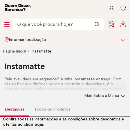
Informar localização
Página Inicial
Instamatte
Instamatte
Pele aveludada em segundos? A linha
Instamatte
entrega! Com
efeito blur que disfarça poros e controla a oleosidade, é o
segredo para o acabamento matte perfeito e toque seco o dia
todo. Garanta a linha completa!
Mais Sobre a Marca
Destaques
Todos os Produtos
Confira todas as informações e as condições sobre descontos e
ofertas ao clicar
aqui
.