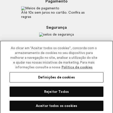
Mapa do Site
Pagamento
Consumidor.gov.br
Eudora
Fale Conosco
Código de defesa do consumidor
Vult
Até 10x sem juros no cartão. Confira as
E-mail
Trabalhe com a gente
regras
O.U.i
Sustentabilidade
Truss
Recicla
Segurança
Dr. Jones
Recomendações Covid19
Menu de Makes
Siga a empresa nas redes
Ao clicar em "Aceitar todos os cookies", concorda com o
armazenamento de cookies no seu dispositivo para
melhorar a navegação no site, analisar a utilização do site
e ajudar nas nossas iniciativas de marketing. Para mais
informações consulte a nossa
Politica de cookies
Definições de cookies
2025 - Interbelle Comércio de Produtos de Beleza LTDA.
Rodovia Régis Bitencourt, Km 437, Ribeirão Vermelho, Registro, SP,
Rejeitar Todos
CEP 11900-000 | CNPJ/MF 11.137.051/0406-41 IE 574.066.180.111
Pode Confiar
Aceitar todos os cookies