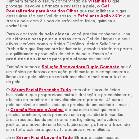
Também temos o sérum concentrado de
Vitamina C
que
protege, devolve a firmeza e revitaliza a pele, o
Gel
Revitalizador para Área dos Olhos
que reduz linhas e rugas
dessa área tão sensível do rosto, o
Esfoliante Ação 360º
que
trata a pele com 3 tipos de esfoliação: física, química e
enzimática.
Para o controle da
pele oleosa
, você precisa conhecer a linha
de
skincare
para peles oleosas
com o Gel de Limpeza e seus
ativos incríveis como o Ácido Glicólico, Ácido Salicílico e
Prébiotico que limpam profundamente, desobstruindo os poros
e equilibrando a produção de sebo da pele. Esses são
produtos de
skincare
para pele oleosa
essenciais!
Também temos a
Solução Renovadora Duplo Combate
que é
um tônico poderoso com ação purificante que complementa a
limpeza da pele, além de reduzir manchas e melhorar a textura
da pele.
O
Sérum Facial Preenche Tudo
com oito tipos de ácido
hialurônico, que proporciona muita hidratação e preenchimento,
atuando no combate ao envelhecimento precoce. Já para a
pele sensível e sensibilizada que precisa de um cuidado a mais,
o
Cremão Repara e Acalma
é o parceiro ideal que você
precisa conhecer, pois promove uma reparação intensa das
áreas ressecadas da pele como rosto, mãos, cotovelos e
joelhos promovendo uma hidratação super potente e trazendo
um efeito calmante que evita coceiras e vermelhidão.
Já o
Sérum Facial Levanta Tudo
Skin
.q
é assim: passou,