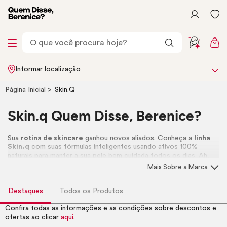
Informar localização
Página Inicial
Skin
.Q
Skin
.q Quem Disse, Berenice?
Sua
rotina de
skincare
ganhou novos aliados. Conheça a
linha
Skin
.q
com suas fórmulas inteligentes usando ativos 100%
naturais para manter a sua pele bem cuidada todos os dias. Ah,
não deixa de conferir os lançamentos
Sérum
com 8 ácidos
Mais Sobre a Marca
hialurônicos e cremão hidratante que acalma a pele.
Destaques
Todos os Produtos
Confira todas as informações e as condições sobre descontos e
ofertas ao clicar
aqui
.