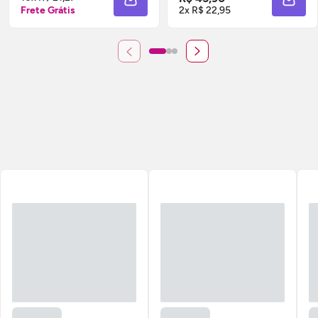
ADICIONAR À SACOLA
ADIC
Frete Grátis
2x R$ 22,95