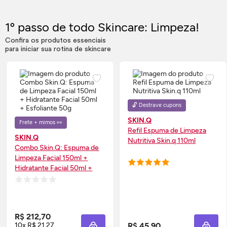
1º passo de todo
Skincare
: Limpeza!
Confira os produtos essenciais
para iniciar sua rotina de
skincare
🔓 Destrave cupons
SKIN.Q
Frete + mimos 👀
Refil Espuma de Limpeza
SKIN.Q
Nutritiva
Skin
.q 110ml
Combo
Skin
.Q: Espuma de
Limpeza Facial 150ml +
Hidratante Facial 50ml +
Esfoliante 50g
R$ 212,70
10x R$ 21,27
R$ 45,90