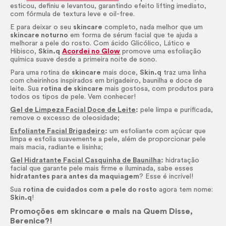
esticou, definiu e levantou, garantindo efeito lifting imediato,
com fórmula de textura leve e
oil-
free.
E para deixar o seu
skincare
completo, nada melhor que um
skincare
noturno
em forma de
sérum
facial que te ajuda a
melhorar a pele do rosto. Com ácido Glicólico, Lático e
Hibisco,
Skin
.q
Acordei no Glow
promove uma esfoliação
química suave desde a primeira noite de sono.
Para uma rotina de
skincare
mais doce,
Skin
.q
traz uma linha
com cheirinhos inspirados em brigadeiro, baunilha e doce de
leite. Sua
rotina de
skincare
mais gostosa, com produtos para
todos os tipos de pele. Vem conhecer!
Gel de Limpeza Facial Doce de Leite
:
pele limpa e purificada,
remove o excesso de oleosidade;
Esfoliante Facial Brigadeiro
:
um esfoliante com açúcar que
limpa e esfolia suavemente a pele, além de proporcionar pele
mais macia, radiante e lisinha;
Gel Hidratante Facial Casquinha de Baunilha
:
hidratação
facial que garante pele mais firme e iluminada, sabe esses
hidratantes para antes da maquiagem
? Esse é incrível!
Sua
rotina de cuidados com a pele do rosto
agora tem nome:
Skin
.q
!
Promoções em
skincare
e mais na Quem Disse,
Berenice?!