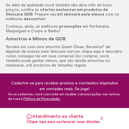
Se além de qualidade você também não abre mão de bons
preços, confira as
ofertas exclusivas em produtos de
Skincare
QDB
. Prepare seu
kit
skincare
pele oleosa
com os
melhores
descontos
!
Conheça, ainda, as melhores
promoções
em Perfumaria,
Maquiagem e Corpo e Banho!
Amostras e Mimos de QDB
Receba em casa uma amostra Quem Disse, Berenice? de
algumas de nossas mais famosas marcas: clique aqui e descubra
como consegui-las em suas compras! Ao comprar, você
também pode ganhar mimos, que vão desde amostras ou
miniaturas, até produtos de tamanho regular.
Cadastre-se para receber promos e conteúdos inspirados
em vontades reais. Se joga!
Ao se cadastrar, você concorda em receber comunicações nos termos
da nossa
Política de Privacidade
.
Atendimento ao cliente
Clique aqui para esclarecer suas dúvidas.