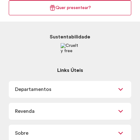
Quer presentear?
Sustentabilidade
Links Úteis
Departamentos
Maquiagem
Revenda
Skincare
Corpo e Banho
Já sou Revendedor
Presentes
Sobre
Quero ser Revendedor
Promoções