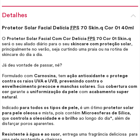
Detalhes
Protetor Solar Facial Delícia
FPS
70
Skin
.q Cor 01 40ml
O
Protetor Solar Facial Com Cor Delícia
FPS
70 Cor 01
Skin
.q
será o seu aliado diário para o seu
skincare
com proteção solar
,
principalmente no verão, seja curtindo uma praia ou na rotina de
skincare
do dia a dia.
Já deu vontade de passar, né?
Formulado com
Carnosina
, tem
ação antioxidante
e
protege
contra os raios UVA e UVB
,
prevenindo contra o
envelhecimento precoce e manchas solares
. Sua
cobertura com
cor
garante a
uniformização da pele
com
acabamento super
natural
.
Indicado
para todos os tipos de pele,
é um ótimo
protetor solar
para pele oleosa
e mista, pois contém
Microesferas de Sílica
,
que
controla a oleosidade e o brilho
ao longo do dia*, além de
disfarçar poros aparentes.
Resistente à água e ao suor
, entrega uma fragrância deliciosa para
uma pele protegida e cheirosa.