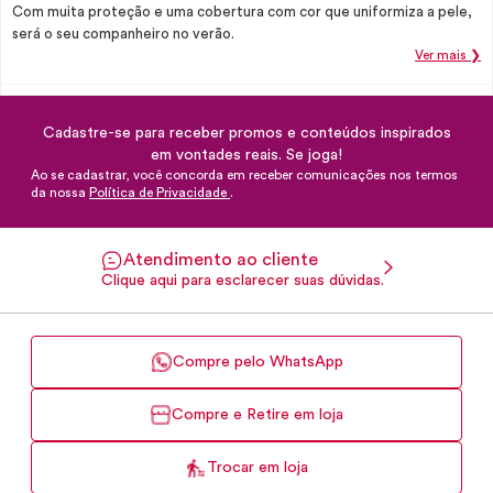
Com muita proteção e uma cobertura com cor que uniformiza a pele,
será o seu companheiro no verão.
Ver mais ❯
Cadastre-se para receber promos e conteúdos inspirados
em vontades reais. Se joga!
Ao se cadastrar, você concorda em receber comunicações nos termos
da nossa
Política de Privacidade
.
Atendimento ao cliente
Clique aqui para esclarecer suas dúvidas.
Compre pelo WhatsApp
Compre e Retire em loja
Trocar em loja