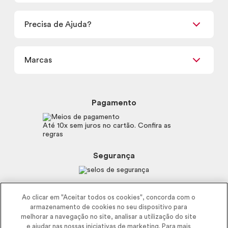
Encontre um Revendedor
Retirada em Loja
Precisa de Ajuda?
Nossas Lojas
Termos de uso
Meus Pedidos
Carga Tributária
Marcas
Frete e Entrega
Política de Privacidade
Trocas e Devoluções
Proteja-se Contra Fraudes
Beleza na Web
Perguntas Frequentes
Preferências de Cookies
Boticário
Mapa do Site
Pagamento
Consumidor.gov.br
Eudora
Fale Conosco
Código de defesa do consumidor
Vult
Até 10x sem juros no cartão. Confira as
E-mail
Trabalhe com a gente
regras
O.U.i
Sustentabilidade
Truss
Recicla
Segurança
Dr. Jones
Recomendações Covid19
Menu de Makes
Siga a empresa nas redes
Ao clicar em "Aceitar todos os cookies", concorda com o
armazenamento de cookies no seu dispositivo para
melhorar a navegação no site, analisar a utilização do site
e ajudar nas nossas iniciativas de marketing. Para mais