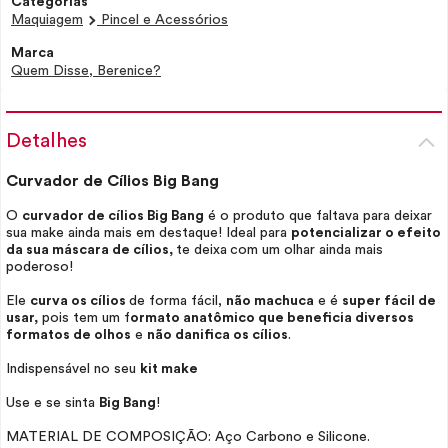
Categorias
Maquiagem
Pincel e Acessórios
Marca
Quem Disse, Berenice?
Detalhes
Curvador de Cílios Big Bang
O
curvador de cílios Big Bang
é o produto que faltava para deixar
sua
make
ainda mais em destaque! Ideal para
potencializar o efeito
da sua máscara de cílios,
te deixa
com um olhar ainda mais
poderoso!
Ele
curva os cílios
de forma fácil,
não machuca
e é
super fácil de
usar,
pois tem um f
ormato anatômico que beneficia diversos
formatos de olhos
e
não danifica os cílios
.
Indispensável no seu
kit
make
Use e se sinta
Big Bang
!
MATERIAL DE COMPOSIÇÃO: Aço Carbono e Silicone.