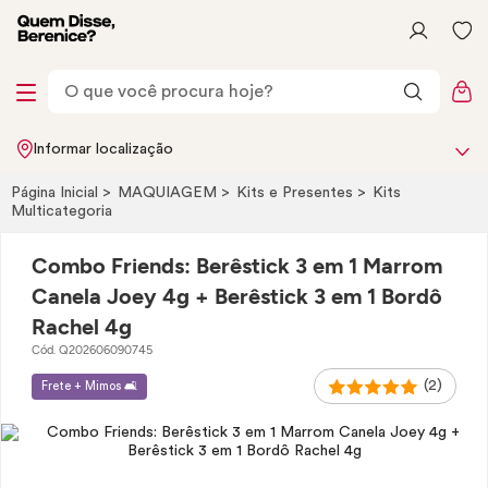
Informar localização
Página Inicial
MAQUIAGEM
Kits e Presentes
Kits
Multicategoria
Combo Friends: Berêstick 3 em 1 Marrom
Canela Joey 4g + Berêstick 3 em 1 Bordô
Rachel 4g
Cód. Q202606090745
(2)
Frete + Mimos 🛋️