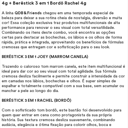
4g + Berêstick 3 em 1 Bordô Rachel 4g
A linha
QDB & Friends
chegou em uma temporada especial de
beleza para deixar a sua rotina cheia de nostalgia, diversão e muita
cor! Essa coleção exclusiva traz produtos multifuncionais de alta
performance para renovar o seu visual com total versatilidade.
Combinando os itens deste combo, você encontra as opções
certas para destacar as bochechas, os lábios e os olhos de forma
rápida, prática e integrada, aproveitando os benefícios de fórmulas
cremosas que entregam cor e sofisticação para o seu
look.
BERÊSTICK 3 EM 1 JOEY (MARROM CANELA)
Trazendo o caloroso tom marrom canela, este item multifuncional é
ideal para dar cor ao seu visual com total agilidade. Sua fórmula
cremosa desliza facilmente e permite construir a intensidade da cor
em camadas nos lábios, bochechas e olhos. É super simples de
espalhar e totalmente compatível com a sua base, sem acumular ou
manchar a pele ao longo do dia.
BERÊSTICK 3 EM 1 RACHEL (BORDÔ)
Com o sofisticado tom bordô, este bastão foi desenvolvido para
quem quer entrar em cena como protagonista da sua própria
história. Sua textura cremosa desliza suavemente, combinando
audácia, elegância e ótima fixação para colorir olhos, boca e