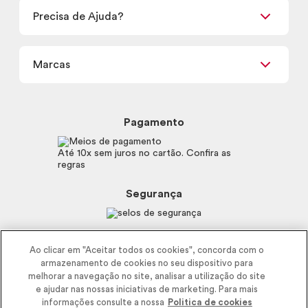
Retirada em Loja
Precisa de Ajuda?
Nossas Lojas
Termos de uso
Meus Pedidos
Carga Tributária
Marcas
Frete e Entrega
Política de Privacidade
Trocas e Devoluções
Proteja-se Contra Fraudes
Beleza na Web
Perguntas Frequentes
Preferências de Cookies
Boticário
Mapa do Site
Pagamento
Consumidor.gov.br
Eudora
Fale Conosco
Código de defesa do consumidor
Vult
Até 10x sem juros no cartão. Confira as
E-mail
Trabalhe com a gente
regras
O.U.i
Sustentabilidade
Truss
Recicla
Segurança
Dr. Jones
Recomendações Covid19
Menu de Makes
Siga a empresa nas redes
Ao clicar em "Aceitar todos os cookies", concorda com o
armazenamento de cookies no seu dispositivo para
melhorar a navegação no site, analisar a utilização do site
e ajudar nas nossas iniciativas de marketing. Para mais
informações consulte a nossa
Politica de cookies