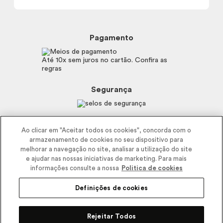
Política de Privacidade
Trocas e Devoluções
Proteja-se Contra Fraudes
Beleza na Web
Perguntas Frequentes
Preferências de Cookies
Boticário
Mapa do Site
Pagamento
Consumidor.gov.br
Eudora
Fale Conosco
Código de defesa do consumidor
Vult
Até 10x sem juros no cartão. Confira as
E-mail
Trabalhe com a gente
regras
O.U.i
Sustentabilidade
Truss
Recicla
Segurança
Dr. Jones
Recomendações Covid19
Menu de Makes
Siga a empresa nas redes
Ao clicar em "Aceitar todos os cookies", concorda com o
armazenamento de cookies no seu dispositivo para
melhorar a navegação no site, analisar a utilização do site
e ajudar nas nossas iniciativas de marketing. Para mais
informações consulte a nossa
Politica de cookies
Definições de cookies
2025 - Interbelle Comércio de Produtos de Beleza LTDA.
Rodovia Régis Bitencourt, Km 437, Ribeirão Vermelho, Registro, SP,
Rejeitar Todos
CEP 11900-000 | CNPJ/MF 11.137.051/0406-41 IE 574.066.180.111