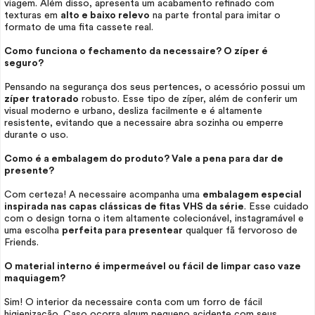
viagem. Além disso, apresenta um acabamento refinado com
texturas em
alto e baixo relevo
na parte frontal para imitar o
formato de uma fita cassete real.
Como funciona o fechamento da necessaire? O zíper é
seguro?
Pensando na segurança dos seus pertences, o acessório possui um
zíper tratorado
robusto. Esse tipo de zíper, além de conferir um
visual moderno e urbano, desliza facilmente e é altamente
resistente, evitando que a necessaire abra sozinha ou emperre
durante o uso.
Como é a embalagem do produto? Vale a pena para dar de
presente?
Com certeza! A necessaire acompanha uma
embalagem especial
inspirada nas capas clássicas de fitas VHS da série
. Esse cuidado
com o design torna o item altamente colecionável, instagramável e
uma escolha
perfeita para presentear
qualquer fã fervoroso de
Friends.
O material interno é impermeável ou fácil de limpar caso vaze
maquiagem?
Sim! O interior da necessaire conta com um forro de fácil
higienização. Caso ocorra algum pequeno acidente com seus