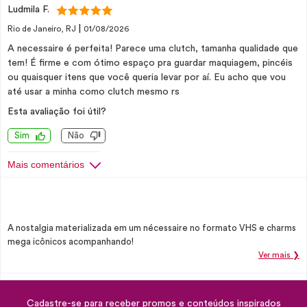
Ludmila F.
|
Rio de Janeiro, RJ
01/08/2026
A necessaire é perfeita! Parece uma clutch, tamanha qualidade que
tem! É firme e com ótimo espaço pra guardar maquiagem, pincéis
ou quaisquer itens que você queria levar por aí. Eu acho que vou
até usar a minha como clutch mesmo rs
Esta avaliação foi útil?
Sim
Não
Mais comentários
A nostalgia materializada em um nécessaire no formato VHS e charms
mega icônicos acompanhando!
Ver mais ❯
Cadastre-se para receber promos e conteúdos inspirados