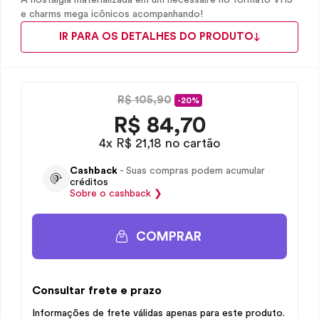
A nostalgia materializada em um nécessaire no formato VHS
e charms mega icônicos acompanhando!
IR PARA OS DETALHES DO PRODUTO
R$ 105,90
-20%
R$
84,70
4x R$ 21,18 no cartão
Cashback
- Suas compras podem acumular
créditos
Sobre o
cashback
❯
COMPRAR
Consultar frete e prazo
Informações de frete válidas apenas para este produto.