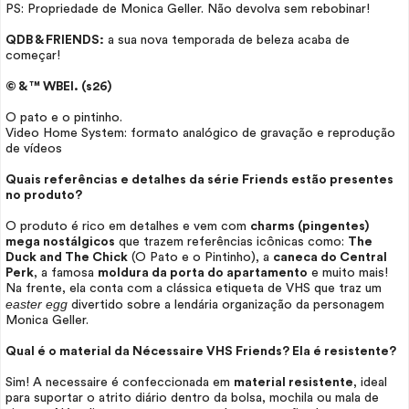
PS: Propriedade de Monica Geller. Não devolva sem rebobinar!
QDB & FRIENDS:
a sua nova temporada de beleza acaba de
começar!
© & ™ WBEI. (s26)
O pato e o pintinho.
Video Home System: formato analógico de gravação e reprodução
de vídeos
Quais referências e detalhes da série Friends estão presentes
no produto?
O produto é rico em detalhes e vem com
charms (pingentes)
mega nostálgicos
que trazem referências icônicas como:
The
Duck and The Chick
(O Pato e o Pintinho), a
caneca do Central
Perk
, a famosa
moldura da porta do apartamento
e muito mais!
Na frente, ela conta com a clássica etiqueta de VHS que traz um
easter egg
divertido sobre a lendária organização da personagem
Monica Geller.
Qual é o material da
Nécessaire
VHS Friends? Ela é resistente?
Sim! A necessaire é confeccionada em
material resistente
, ideal
para suportar o atrito diário dentro da bolsa, mochila ou mala de