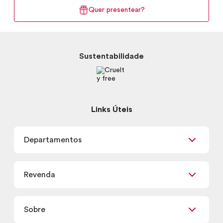
Quer presentear?
Sustentabilidade
Links Úteis
Departamentos
Maquiagem
Revenda
Skincare
Corpo e Banho
Já sou Revendedor
Presentes
Sobre
Quero ser Revendedor
Promoções