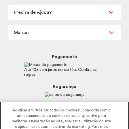
Encontre um Revendedor
Retirada em Loja
Precisa de Ajuda?
Nossas Lojas
Termos de uso
Meus Pedidos
Carga Tributária
Marcas
Frete e Entrega
Política de Privacidade
Trocas e Devoluções
Proteja-se Contra Fraudes
Beleza na Web
Perguntas Frequentes
Preferências de Cookies
Boticário
Mapa do Site
Pagamento
Consumidor.gov.br
Eudora
Fale Conosco
Código de defesa do consumidor
Vult
Até 10x sem juros no cartão. Confira as
E-mail
Trabalhe com a gente
regras
O.U.i
Sustentabilidade
Truss
Recicla
Segurança
Dr. Jones
Recomendações Covid19
Menu de Makes
Siga a empresa nas redes
Ao clicar em "Aceitar todos os cookies", concorda com o
armazenamento de cookies no seu dispositivo para
melhorar a navegação no site, analisar a utilização do site
e ajudar nas nossas iniciativas de marketing. Para mais