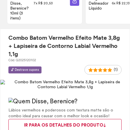
ADICIONAR À SACOLA
7x R$ 20,53
6x R$ 22,13
Combo Batom Vermelho Efeito Mate 3,8g
+ Lapiseira de Contorno Labial Vermelho
1,1g
Cód. Q2025120102
(1)
🔓 Destrave cupons
Lábios vermelhos e poderosos com textura matte são o
combo ideal para causar com o melhor look e ocasião!
IR PARA OS DETALHES DO PRODUTO