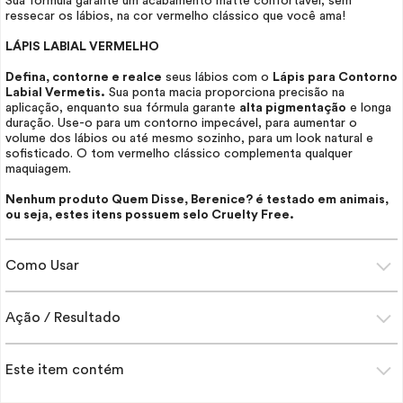
Sua fórmula garante um acabamento matte confortável, sem
ressecar os lábios, na cor vermelho clássico que você ama!
LÁPIS LABIAL VERMELHO
Defina, contorne e realce
seus lábios com o
Lápis para Contorno
Labial Vermetis.
Sua ponta macia proporciona precisão na
aplicação, enquanto sua fórmula garante
alta pigmentação
e longa
duração. Use-o para um contorno impecável, para aumentar o
volume dos lábios ou até mesmo sozinho, para um
look
natural e
sofisticado. O tom vermelho clássico complementa qualquer
maquiagem.
Nenhum produto Quem Disse, Berenice? é testado em animais,
ou seja, estes itens possuem selo
Cruelty Free.
Como Usar
Ação / Resultado
Este item contém