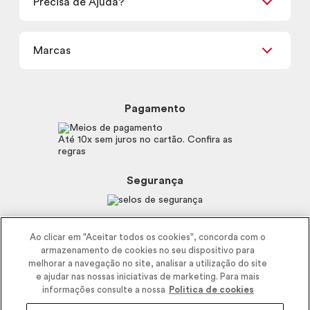
Precisa de Ajuda?
Nossas Lojas
Termos de uso
Meus Pedidos
Carga Tributária
Marcas
Frete e Entrega
Política de Privacidade
Trocas e Devoluções
Proteja-se Contra Fraudes
Beleza na Web
Perguntas Frequentes
Preferências de Cookies
Boticário
Mapa do Site
Pagamento
Consumidor.gov.br
Eudora
Fale Conosco
Código de defesa do consumidor
Vult
Até 10x sem juros no cartão. Confira as
E-mail
Trabalhe com a gente
regras
O.U.i
Sustentabilidade
Truss
Recicla
Segurança
Dr. Jones
Recomendações Covid19
Menu de Makes
Siga a empresa nas redes
Ao clicar em "Aceitar todos os cookies", concorda com o
armazenamento de cookies no seu dispositivo para
melhorar a navegação no site, analisar a utilização do site
e ajudar nas nossas iniciativas de marketing. Para mais
informações consulte a nossa
Politica de cookies