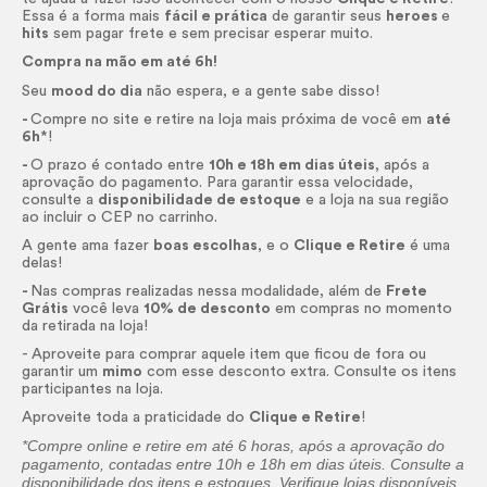
Essa é a forma mais
fácil e prática
de garantir seus
heroes
e
hits
sem pagar frete e sem precisar esperar muito.
Compra na mão em até 6h!
Seu
mood do dia
não espera, e a gente sabe disso!
-
Compre no site e retire na loja mais próxima de você em
até
6h
*!
-
O prazo é contado entre
10h e 18h em dias úteis
, após a
aprovação do pagamento. Para garantir essa velocidade,
consulte a
disponibilidade de estoque
e a loja na sua região
ao incluir o CEP no carrinho.
A gente ama fazer
boas escolhas
, e o
Clique e Retire
é uma
delas!
-
Nas compras realizadas nessa modalidade, além de
Frete
Grátis
você leva
10% de desconto
em compras no momento
da retirada na loja!
- Aproveite para comprar aquele item que ficou de fora ou
garantir um
mimo
com esse desconto extra. Consulte os itens
participantes na loja.
Aproveite toda a praticidade do
Clique e Retire
!
*Compre
online
e retire em até 6 horas, após a aprovação do
pagamento, contadas entre 10h e 18h em dias úteis. Consulte a
disponibilidade dos itens e estoques. Verifique lojas disponíveis