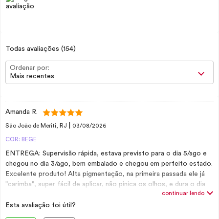
Todas avaliações
(154)
Ordenar por:
Mais recentes
Amanda R.
|
São João de Meriti, RJ
03/08/2026
COR: BEGE
ENTREGA: Supervisão rápida, estava previsto para o dia 5/ago e
chegou no dia 3/ago, bem embalado e chegou em perfeito estado.
Excelente produto! Alta pigmentação, na primeira passada ele já
"carimba", super fácil de aplicar, não pinica os olhos, e dura o dia
continuar lendo
inteiro!!
Esta avaliação foi útil?