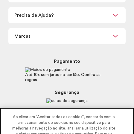
Encontre um Revendedor
Retirada em Loja
Precisa de Ajuda?
Nossas Lojas
Termos de uso
Meus Pedidos
Carga Tributária
Marcas
Frete e Entrega
Política de Privacidade
Trocas e Devoluções
Proteja-se Contra Fraudes
Beleza na Web
Perguntas Frequentes
Preferências de Cookies
Boticário
Mapa do Site
Pagamento
Consumidor.gov.br
Eudora
Fale Conosco
Código de defesa do consumidor
Vult
Até 10x sem juros no cartão. Confira as
E-mail
Trabalhe com a gente
regras
O.U.i
Sustentabilidade
Truss
Recicla
Segurança
Dr. Jones
Recomendações Covid19
Menu de Makes
Siga a empresa nas redes
Ao clicar em "Aceitar todos os cookies", concorda com o
armazenamento de cookies no seu dispositivo para
melhorar a navegação no site, analisar a utilização do site
e ajudar nas nossas iniciativas de marketing. Para mais