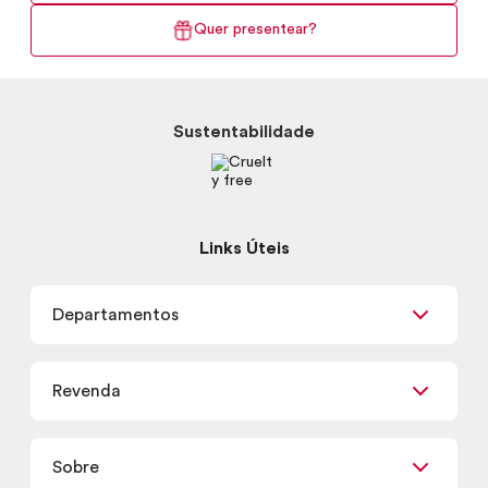
Quer presentear?
Sustentabilidade
Links Úteis
Departamentos
Maquiagem
Revenda
Skincare
Corpo e Banho
Já sou Revendedor
Presentes
Sobre
Quero ser Revendedor
Promoções