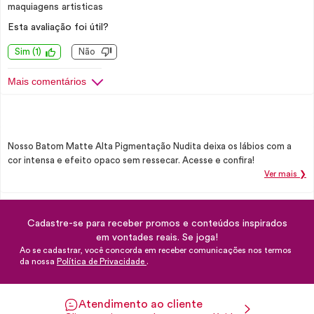
maquiagens artisticas
Esta avaliação foi útil?
Sim
(
1
)
Não
Mais comentários
Nosso Batom Matte Alta Pigmentação Nudita deixa os lábios com a
cor intensa e efeito opaco sem ressecar. Acesse e confira!
Ver mais ❯
Cadastre-se para receber promos e conteúdos inspirados
em vontades reais. Se joga!
Ao se cadastrar, você concorda em receber comunicações nos termos
da nossa
Política de Privacidade
.
Atendimento ao cliente