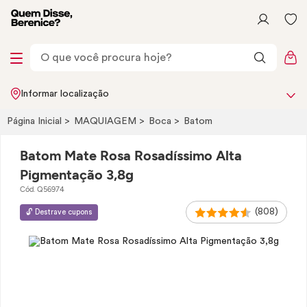
Informar localização
Página Inicial
MAQUIAGEM
Boca
Batom
Batom Mate Rosa Rosadíssimo Alta
Pigmentação 3,8g
Cód. Q56974
(808)
🔓 Destrave cupons