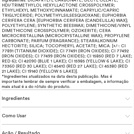
Ingredientes: DICAPRYLYL CARBONATE; DECYL OLEATE;
HDI/TRIMETHYLOL HEXYLLACTONE CROSSPOLYMER;
ETHYLHEXYL METHOXYCINNAMATE; CAPRYLIC/CAPRIC
TRIGLYCERIDE; POLYMETHYLSILSESQUIOXANE; EUPHORBIA
CERIFERA CERA [EUPHORBIA CERIFERA (CANDELILLA) WAX];
POLYETHYLENE; SYNTHETIC BEESWAX; DIMETHICONE/VINYL
DIMETHICONE CROSSPOLYMER; OZOKERITE; CERA
MICROCRISTALLINA (MICROCRYSTALLINE WAX); PROPYLENE
CARBONATE;
PARFUM
(FRAGRANCE); STEARALKONIUM
HECTORITE; SILICA; TOCOPHERYL ACETATE; MICA. [+/-: CI
77891 (TITANIUM DIOXIDE); CI 77491 (IRON OXIDES); CI 77492
(IRON OXIDES); CI 77499 (IRON OXIDES); CI 15850 (RED 7 LAKE;
RED 6); CI 42090 (BLUE 1 LAKE); CI 15985 (YELLOW 6 LAKE); CI
73360 (RED 30 LAKE); CI 45410 (RED 27 LAKE); CI 45380 (RED
21 LAKE); CI 19140 (YELLOW 5 LAKE)].
*Ingredientes atualizados na data desta publicação. Mas é
importante lembrar de sempre verificar a embalagem, a informação
mais atual é a do rótulo do produto.
Ingredientes
Como Usar
Ação / Resultado