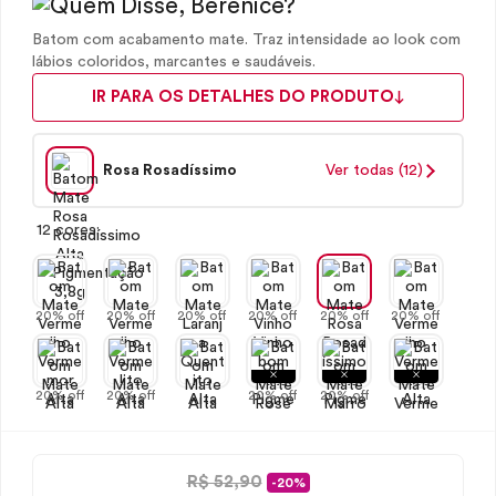
Batom com acabamento mate. Traz intensidade ao look com
lábios coloridos, marcantes e saudáveis.
IR PARA OS DETALHES DO PRODUTO
Rosa Rosadíssimo
Ver todas (12)
12 cores:
20% off
20% off
20% off
20% off
20% off
20% off
20% off
20% off
20% off
20% off
R$ 52,90
-20%