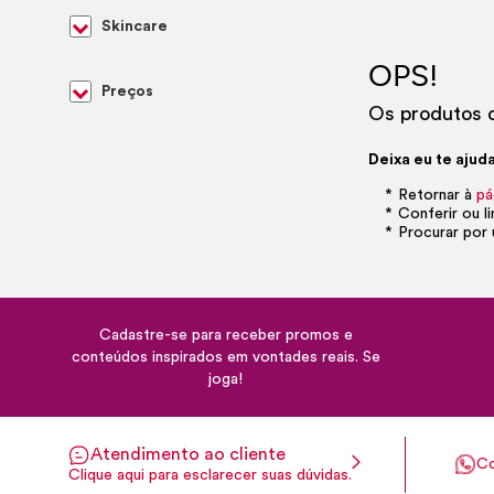
Skincare
OPS!
Preços
Os produtos d
Deixa eu te ajuda
Retornar à
pá
Conferir ou l
Procurar por 
Cadastre-se para receber promos e
conteúdos inspirados em vontades reais. Se
joga!
Atendimento ao cliente
Co
Clique aqui para esclarecer suas dúvidas.