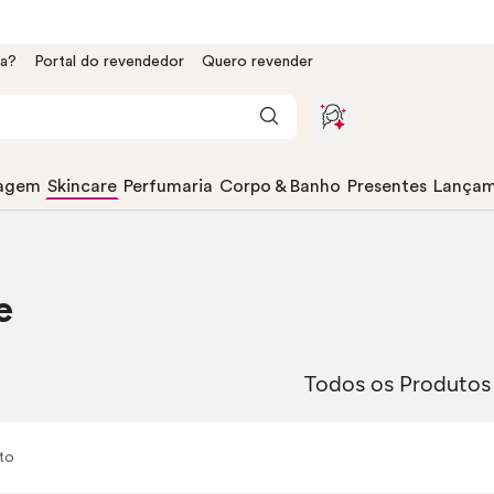
da?
Portal do revendedor
Quero revender
agem
Skincare
Perfumaria
Corpo & Banho
Presentes
Lançam
e
Todos os Produtos
to