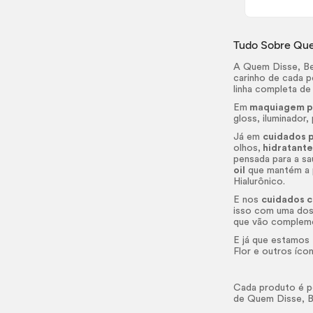
Tudo Sobre Que
A Quem Disse, Be
carinho de cada 
linha completa d
Em
maquiagem pa
gloss
, iluminador
Já em
cuidados p
olhos,
hidratante
pensada para a s
oil
que mantém a p
Hialurônico.
E nos
cuidados c
isso com uma dos
que vão compleme
E já que estamos
Flor e outros ícon
Cada produto é pe
de Quem Disse, B