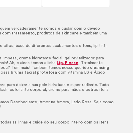
 quem verdadeiramente somos e cuidar com o devido
 com tratamento
, produtos de
skincare
e também uma
 cílios, base de diferentes acabamentos e tons,
lip
tint,
limpeza, creme hidratante facial, gel revitalizador para
mais! Ah, e ainda temos a linha
Lip, Please
! Totalmente
 acabou? Tem mais! Também temos nosso querido
cleansing
 nossa
bruma facial protetora
com vitamina B3 e Ácido
are
para deixar a sua pele hidratada e super radiante. Tudo
lash
, esfoliante corporal, creme para mãos e outros itens
 Temos Desobediente, Amor na Amora, Lado Rosa, Seja como
!
odas as linhas e cuide do seu corpo inteiro com os itens