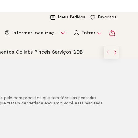
Meus Pedidos
Favoritos
Entrar
Informar localização
entos
Collabs
Pincéis
Serviços QDB
 da pele com produtos que tem fórmulas pensadas
que tratam de verdade enquanto você está maquiada.