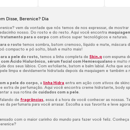
m Disse, Berenice? Dia
renice? vem da vontade que nós temos de nos expressar, de mostrar
pedacinho nosso. Do rosto e do resto. Aqui você encontra
maquiagem
e
tratamento para o corpo
com ativos super tecnológicos e naturais.
ra o rosto
temos sombra, batom cremoso, líquido e mate, máscara de
, pó compacto e pó solto,
blush
e muito mais!
ara a pele do rosto,
temos a linha completa de
Skin.q
com
espuma de 
 com Ácido Hialurônico
,
sérum
facial com Hemiesqualano
e muito 
aúde dos seus lábios. Com esfoliante, batom e balm labial. Acha que
ele limpa e devidamente hidratada depois da maquiagem e também a
om a pele do corpo
, a
linha Hidra
entra em ação com ativos de
skinc
e extra de perfumação. Aqui você encontra creme hidratante,
body
sp
ntar a sua rotina de
cuidados com a pele
.
 falando de
fragrâncias
, essa é a hora de você conhecer as nossas.
es da perfumaria para você arrasar. Escolha a sua favorita e leve agora
nsado com o maior carinho do mundo para fazer você feliz. Conheça t
erenice?