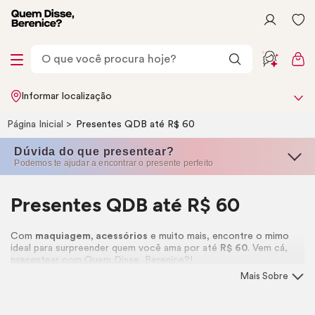
Informar localização
Página Inicial
Presentes QDB até R$ 60
Dúvida do que presentear?
Podemos te ajudar a encontrar o presente perfeito
Presentes QDB até R$ 60
Com
maquiagem
,
acessórios
e muito mais, encontre o mimo
ideal para surpreender quem você ama por até
R$ 60
. Vem cá,
presentear com Quem Disse, Berenice?!
Mais Sobre