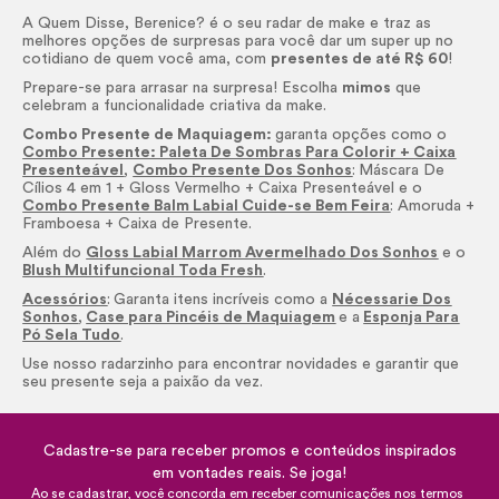
A Quem Disse, Berenice? é o seu radar de
make
e traz as
melhores opções de surpresas para você dar um super up no
cotidiano de quem você ama, com
presentes de até R$ 60
!
Prepare-se para arrasar na surpresa! Escolha
mimos
que
celebram a funcionalidade criativa da
make.
Combo Presente de Maquiagem:
garanta opções como o
Combo Presente: Paleta De Sombras Para Colorir + Caixa
Presenteável
,
Combo Presente Dos Sonhos
:
Máscara De
Cílios 4 em 1 +
Gloss
Vermelho + Caixa Presenteável e o
Combo Presente Balm Labial Cuide-se Bem Feira
: Amoruda +
Framboesa + Caixa de Presente.
Além do
Gloss Labial Marrom Avermelhado Dos Sonhos
e o
Blush Multifuncional Toda Fresh
.
Acessórios
:
Garanta itens incríveis como a
Nécessarie Dos
Sonhos
,
Case para Pincéis de Maquiagem
e a
Esponja Para
Pó Sela Tudo
.
Use nosso radarzinho para encontrar novidades e garantir que
seu presente seja a paixão da vez.
Cadastre-se para receber promos e conteúdos inspirados
em vontades reais. Se joga!
Ao se cadastrar, você concorda em receber comunicações nos termos