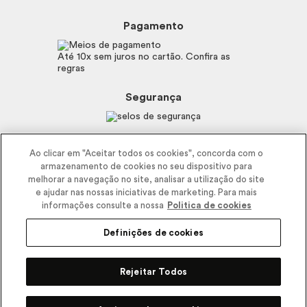
Beleza na Web
Perguntas Frequentes
Preferências de Cookies
Boticário
Mapa do Site
Pagamento
Consumidor.gov.br
Eudora
Fale Conosco
Código de defesa do consumidor
Vult
Até 10x sem juros no cartão. Confira as
E-mail
Trabalhe com a gente
regras
O.U.i
Sustentabilidade
Truss
Recicla
Segurança
Dr. Jones
Recomendações Covid19
Menu de Makes
Siga a empresa nas redes
Ao clicar em "Aceitar todos os cookies", concorda com o
armazenamento de cookies no seu dispositivo para
melhorar a navegação no site, analisar a utilização do site
e ajudar nas nossas iniciativas de marketing. Para mais
informações consulte a nossa
Politica de cookies
Definições de cookies
2025 - Interbelle Comércio de Produtos de Beleza LTDA.
Rodovia Régis Bitencourt, Km 437, Ribeirão Vermelho, Registro, SP,
Rejeitar Todos
CEP 11900-000 | CNPJ/MF 11.137.051/0406-41 IE 574.066.180.111
Pode Confiar