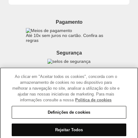
Política de Privacidade
Trocas e Devoluções
Proteja-se Contra Fraudes
Beleza na Web
Perguntas Frequentes
Preferências de Cookies
Boticário
Mapa do Site
Pagamento
Consumidor.gov.br
Eudora
Fale Conosco
Código de defesa do consumidor
Vult
Até 10x sem juros no cartão. Confira as
E-mail
Trabalhe com a gente
regras
O.U.i
Sustentabilidade
Truss
Segurança
Recicla
Dr. Jones
Recomendações Covid19
Menu de Makes
Siga a empresa nas redes
Ao clicar em "Aceitar todos os cookies", concorda com o
armazenamento de cookies no seu dispositivo para
melhorar a navegação no site, analisar a utilização do site e
ajudar nas nossas iniciativas de marketing. Para mais
informações consulte a nossa
Politica de cookies
Definições de cookies
2025 - Interbelle Comércio de Produtos de Beleza LTDA.
Rodovia Régis Bitencourt, Km 437, Ribeirão Vermelho, Registro, SP,
Rejeitar Todos
CEP 11900-000 | CNPJ/MF 11.137.051/0406-41 IE 574.066.180.111