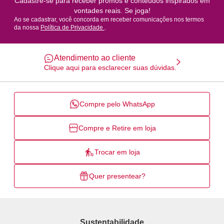
Cadastre-se para receber promos e conteúdos inspirados em
vontades reais. Se joga!
Ao se cadastrar, você concorda em receber comunicações nos termos
da nossa
Política de Privacidade
.
Atendimento ao cliente
Clique aqui para esclarecer suas dúvidas.
Compre pelo WhatsApp
Compre e Retire em loja
Trocar em loja
Quer presentear?
Sustentabilidade