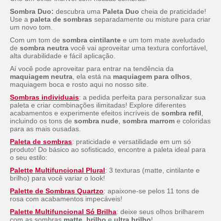
Sombra Duo:
descubra uma
Paleta Duo
cheia de praticidade!
Use a
paleta de sombras
separadamente ou misture para criar
um novo tom.
Com um tom de
sombra cintilante
e um tom mate aveludado
de
sombra neutra
você vai aproveitar uma textura confortável,
alta durabilidade e fácil aplicação.
Aí você pode aproveitar para entrar na tendência da
maquiagem neutra
, ela está na
maquiagem para olhos
,
maquiagem boca e rosto aqui no nosso site.
Sombras individuais
: a pedida perfeita para personalizar sua
paleta e criar combinações ilimitadas! Explore diferentes
acabamentos e experimente efeitos incríveis de
sombra refil
,
incluindo os tons de
sombra nude
,
sombra marrom
e coloridas
para as mais ousadas.
Paleta de sombras
: praticidade e versatilidade em um só
produto! Do básico ao sofisticado, encontre a paleta ideal para
o seu estilo:
Palette
Multifuncional Plural
: 3 texturas (matte, cintilante e
brilho) para você variar o
look!
Palette
de Sombras Quartzo
: apaixone-se pelos 11 tons de
rosa com acabamentos impecáveis!
Palette
Multifuncional Só Brilha
: deixe seus olhos brilharem
com as sombras
matte
,
brilho
e
ultra brilho
!