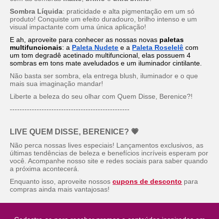
Sombra Líquida
: praticidade e alta pigmentação em um só
produto! Conquiste um efeito duradouro, brilho intenso e um
visual impactante com uma única aplicação!
E ah, aproveite para conhecer as nossas novas
paletas
multifuncionais
: a
Paleta
Nudete
e a
Paleta Roselelê
com
um tom degradê acetinado multifuncional, elas possuem 4
sombras em tons mate aveludados e um iluminador cintilante.
Não basta ser sombra, ela entrega
blush
, iluminador e o que
mais sua imaginação mandar!
Liberte a beleza do seu olhar com Quem Disse, Berenice?!
-------------------------------------------------
LIVE QUEM DISSE, BERENICE? 💗
Não perca nossas lives especiais! Lançamentos exclusivos, as
últimas tendências de beleza e benefícios incríveis esperam por
você. Acompanhe nosso site e redes sociais para saber quando
a próxima acontecerá.
Enquanto isso, aproveite nossos
cupons de desconto
para
compras ainda mais vantajosas!