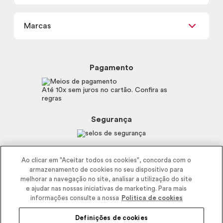
Termos de uso
Meus Pedidos
Carga Tributária
Marcas
Frete e Entrega
Política de Privacidade
Trocas e Devoluções
Proteja-se Contra Fraudes
Beleza na Web
Perguntas Frequentes
Preferências de Cookies
Boticário
Mapa do Site
Pagamento
Consumidor.gov.br
Eudora
Fale Conosco
Código de defesa do consumidor
Vult
Até 10x sem juros no cartão. Confira as
E-mail
Trabalhe com a gente
regras
O.U.i
Sustentabilidade
Truss
Recicla
Segurança
Dr. Jones
Recomendações Covid19
Menu de Makes
Siga a empresa nas redes
Ao clicar em "Aceitar todos os cookies", concorda com o
armazenamento de cookies no seu dispositivo para
melhorar a navegação no site, analisar a utilização do site
e ajudar nas nossas iniciativas de marketing. Para mais
informações consulte a nossa
Politica de cookies
Definições de cookies