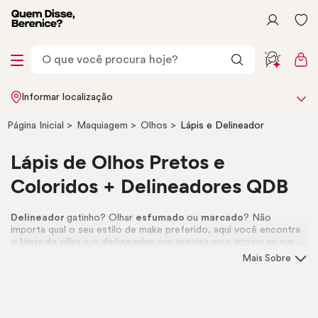
Informar localização
Página Inicial
Maquiagem
Olhos
Lápis e Delineador
Lápis de Olhos Pretos e
Coloridos + Delineadores QDB
Delineador
gatinho? Olhar
esfumado
ou
marcado
? Não
importa qual o seu estilo de
make
preferido, aqui você encontra
o
lápis de olho
e o
delineador
que precisa para arrasar na sua
maquiagem. Vem se jogar!
Mais Sobre