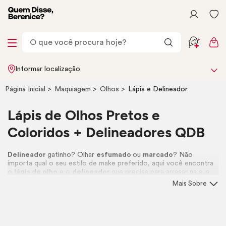
Informar localização
Página Inicial
Maquiagem
Olhos
Lápis e Delineador
Lápis de Olhos Pretos e
Coloridos + Delineadores QDB
Delineador
gatinho? Olhar
esfumado
ou
marcado
? Não
importa qual o seu estilo de
make
preferido, aqui você encontra
o
lápis de olho
e o
delineador
que precisa para arrasar na sua
maquiagem. Vem se jogar!
Mais Sobre