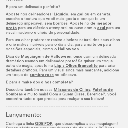
E para um delineado perfeito?
Aposte nos delineadores!
Líquido
, em
gel
ou em
caneta
,
escolha a textura que você mais gosta e conquiste um
delineado impecável, sem borrões. Aposte no
delineador
preto
para um clássico atemporal ou ouse com o
azul
para um
visual moderno e cheio de personalidade.
Para um olhar poderoso: realce a beleza natural dos seus olhos
e crie
makes
incríveis para o dia a dia, para a noite ou para
ocasiões especiais, como o
Halloween
.
Dica de
Maquiagem de Halloween
: ouse com um delineado
dramático usando um delineador preto! Se quiser um toque
extra de magia, aposte no
Lápis Olhos Brancolito
para criar
detalhes gráficos. Para um visual ainda mais marcante, adicione
um toque de
sombra roxa
no côncavo.
E para a
make
dos olhos completa
?
Descubra também nossas
Máscaras de Cílios
,
Paletas de
Sombras
e muito mais! Com a Quem Disse, Berenice?, você
encontra tudo o que precisa para realçar a sua beleza!
------------------------------------------------------------
Lançamento:
Conheça a linha
QDB POP
, que descomplica a sua maquiagem!