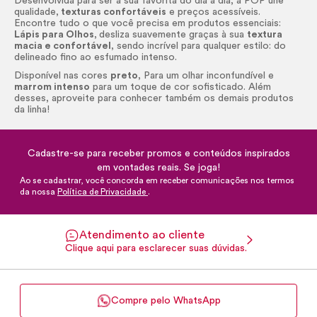
Desenvolvida para ser a sua favorita do dia a dia, a POP une
qualidade,
texturas confortáveis
e preços acessíveis.
Encontre tudo o que você precisa em produtos essenciais:
Lápis para Olhos
,
desliza suavemente graças à sua
textura
macia e confortável
, sendo incrível para qualquer estilo: do
delineado fino ao esfumado intenso.
Disponível nas cores
preto
, Para um olhar inconfundível e
marrom intenso
para um toque de cor sofisticado. Além
desses, aproveite para conhecer também os demais produtos
da linha!
Cadastre-se para receber promos e conteúdos inspirados
em vontades reais. Se joga!
Ao se cadastrar, você concorda em receber comunicações nos termos
da nossa
Política de Privacidade
.
Atendimento ao cliente
Clique aqui para esclarecer suas dúvidas.
Compre pelo WhatsApp