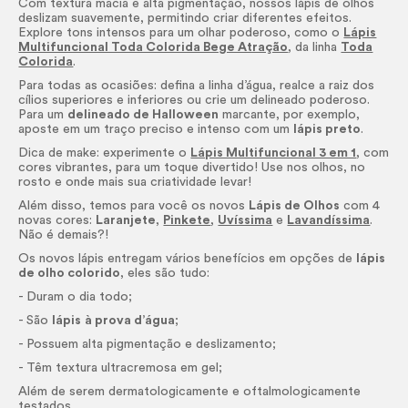
Com textura macia e alta pigmentação, nossos lápis de olhos
deslizam suavemente, permitindo criar diferentes efeitos.
Explore tons intensos para um olhar poderoso, como o
Lápis
Multifuncional Toda Colorida Bege Atração
, da linha
Toda
Colorida
.
Para todas as ocasiões: defina a linha d’água, realce a raiz dos
cílios superiores e inferiores ou crie um delineado poderoso.
Para um
delineado de Halloween
marcante, por exemplo,
aposte em um traço preciso e intenso com um
lápis preto
.
Dica de
make
: experimente o
Lápis Multifuncional 3 em 1
, com
cores vibrantes, para um toque divertido! Use nos olhos, no
rosto e onde mais sua criatividade levar!
Além disso, temos para você os novos
Lápis de Olhos
com 4
novas cores:
Laranjete
,
Pinkete
,
Uvíssima
e
Lavandíssima
.
Não é demais?!
Os novos lápis entregam vários benefícios em opções de
lápis
de olho colorido
, eles são tudo:
- Duram o dia todo;
- São
lápis
à prova d’água
;
- Possuem alta pigmentação e deslizamento;
- Têm textura ultracremosa em gel;
Além de serem dermatologicamente e oftalmologicamente
testados.