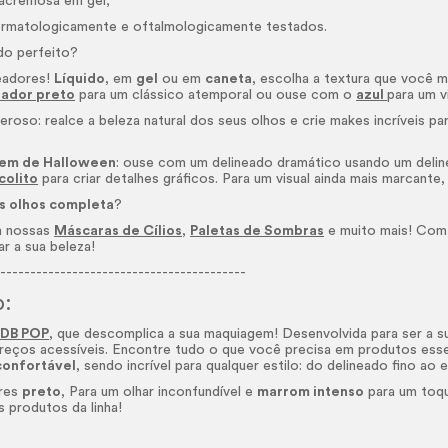
racremosa em gel;
rmatologicamente e oftalmologicamente testados.
do perfeito?
eadores!
Líquido
, em
gel
ou em
caneta
, escolha a textura que você 
eador preto
para um clássico atemporal ou ouse com o
azul
para um v
eroso: realce a beleza natural dos seus olhos e crie
makes
incríveis pa
em de Halloween
: ouse com um delineado dramático usando um delin
colito
para criar detalhes gráficos. Para um visual ainda mais marcant
s olhos completa
?
m nossas
Máscaras de Cílios
,
Paletas de Sombras
e muito mais! Com
ar a sua beleza!
------------------------------------------
o:
DB POP
, que descomplica a sua maquiagem! Desenvolvida para ser a sua
reços acessíveis. Encontre tudo o que você precisa em produtos esse
confortável
, sendo incrível para qualquer estilo: do delineado fino ao
ores
preto
, Para um olhar inconfundível e
marrom intenso
para um toqu
 produtos da linha!