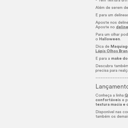
- Têm textura ult
Além de serem de
E para um delinea
Aposte nos delin
Aposte no
delin
Para um olhar pod
o
Halloween
.
Dica de
Maquiag
Lápis Olhos Bran
E para a
make
do
Descubra també
precisa para realç
------------------
Lançament
Conheça a linha
Q
confortáveis
e p
textura macia e 
Disponível nas c
também os demais