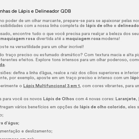
inhas de Lápis e Delineador QDB
no poder de um olhar marcante, prepare-se para se apaixonar pelas n
ssibilidades com a nossa linha completa de
lápis de olho
e
delineado
sado, encontre tudo o que você precisa para realçar a beleza dos se
a
maquiagem rosa
divertida até a
maquiagem roxa
moderna!
poste na versatilidade para um olhar incrível!
do traço preciso ou esfumado dramático? Com textura macia e alta pi
diferentes efeitos. Explore tons intensos para um olhar poderoso, co
da
.
iões: defina a linha d’água, realce a raiz dos cílios superiores e infe
nte, por exemplo, aposte em um traço preciso e intenso com um
lápi
perimente o
Lápis Multifuncional 3 em 1
, com cores vibrantes, para u
s para você os novos
Lápis de Olhos
com 4 novas cores:
Laranjete
,
ntregam vários benefícios em opções de
lápis de olho colorido
, eles 
o;
va d’água
;
igmentação e deslizamento;