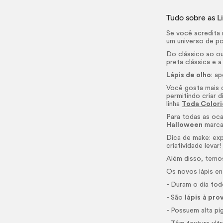
Tudo sobre as L
Se você acredita 
um universo de po
Do clássico ao ou
preta clássica e 
Lápis de olho
: a
Você gosta mais 
permitindo criar 
linha
Toda Colori
Para todas as ocas
Halloween
marca
Dica de
make
: ex
criatividade levar!
Além disso, temo
Os novos lápis e
- Duram o dia tod
- São
lápis
à pro
- Possuem alta p