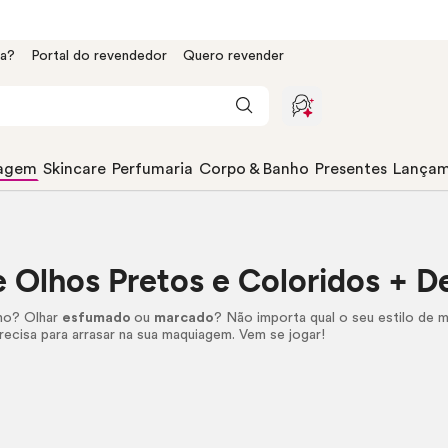
da?
Portal do revendedor
Quero revender
agem
Skincare
Perfumaria
Corpo & Banho
Presentes
Lançam
e Olhos Pretos e Coloridos + 
ho? Olhar
esfumado
ou
marcado
? Não importa qual o seu estilo de
m
recisa para arrasar na sua maquiagem. Vem se jogar!