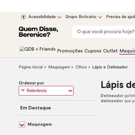
Acessibilidade
Grupo Boticário
Precisa de aju
Promoções
Cupons
Outlet
Maqui
Página Inicial
Maquiagem
Olhos
Lápis e Delineador
Lápis d
Ordenar por
Delineador
gatin
delineador
que p
Em Destaque
Maquiagem