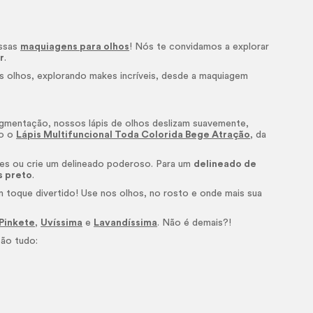
ossas
maquiagens para olhos
! Nós te convidamos a explorar
r
.
us olhos, explorando
makes
incríveis, desde a maquiagem
gmentação, nossos lápis de olhos deslizam suavemente,
mo o
Lápis Multifuncional Toda Colorida Bege Atração
, da
riores ou crie um delineado poderoso. Para um
delineado de
s preto
.
m toque divertido! Use nos olhos, no rosto e onde mais sua
Pinkete
,
Uvíssima
e
Lavandíssima
. Não é demais?!
são tudo: