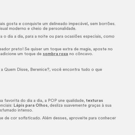
mais gosta e conquiste um delineado impecável, sem borrões.
isual moderno e cheio de personalidade.
ra o dia a dia, para a noite ou para ocasiões especiais, como
eador preto! Se quiser um toque extra de magia, aposte no
e, adicione um toque de
sombra roxa
no côncavo.
 a Quem Disse, Berenice?, você encontra tudo o que
 favorita do dia a dia, a POP une qualidade,
texturas
nciais:
Lápis para Olhos
,
desliza suavemente graças à sua
 esfumado intenso.
e de cor sofisticado. Além desses, aproveite para conhecer