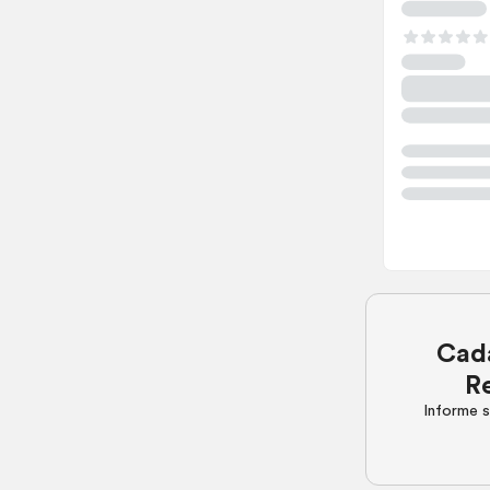
Cada
R
Informe s