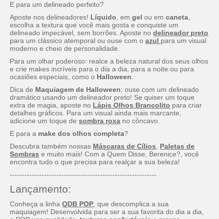
E para um delineado perfeito?
Aposte nos delineadores!
Líquido
, em
gel
ou em
caneta
,
escolha a textura que você mais gosta e conquiste um
delineado impecável, sem borrões. Aposte no
delineador preto
para um clássico atemporal ou ouse com o
azul
para um visual
moderno e cheio de personalidade.
Para um olhar poderoso: realce a beleza natural dos seus olhos
e crie
makes
incríveis para o dia a dia, para a noite ou para
ocasiões especiais, como o
Halloween
.
Dica de
Maquiagem de Halloween
: ouse com um delineado
dramático usando um delineador preto! Se quiser um toque
extra de magia, aposte no
Lápis Olhos Brancolito
para criar
detalhes gráficos. Para um visual ainda mais marcante,
adicione um toque de
sombra roxa
no côncavo.
E para a
make
dos olhos completa
?
Descubra também nossas
Máscaras de Cílios
,
Paletas de
Sombras
e muito mais! Com a Quem Disse, Berenice?, você
encontra tudo o que precisa para realçar a sua beleza!
------------------------------------------------------------
Lançamento:
Conheça a linha
QDB POP
, que descomplica a sua
maquiagem! Desenvolvida para ser a sua favorita do dia a dia,