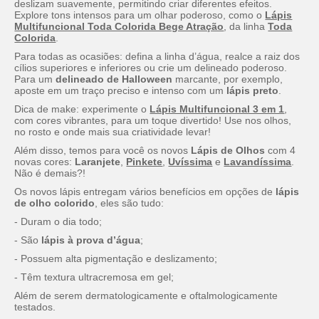
deslizam suavemente, permitindo criar diferentes efeitos.
Explore tons intensos para um olhar poderoso, como o
Lápis
Multifuncional Toda Colorida Bege Atração
, da linha
Toda
Colorida
.
Para todas as ocasiões: defina a linha d’água, realce a raiz dos
cílios superiores e inferiores ou crie um delineado poderoso.
Para um
delineado de Halloween
marcante, por exemplo,
aposte em um traço preciso e intenso com um
lápis preto
.
Dica de
make
: experimente o
Lápis Multifuncional 3 em 1
,
com cores vibrantes, para um toque divertido! Use nos olhos,
no rosto e onde mais sua criatividade levar!
Além disso, temos para você os novos
Lápis de Olhos
com 4
novas cores:
Laranjete
,
Pinkete
,
Uvíssima
e
Lavandíssima
.
Não é demais?!
Os novos lápis entregam vários benefícios em opções de
lápis
de olho colorido
, eles são tudo:
- Duram o dia todo;
- São
lápis
à prova d’água
;
- Possuem alta pigmentação e deslizamento;
- Têm textura ultracremosa em gel;
Além de serem dermatologicamente e oftalmologicamente
testados.