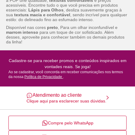
a POP une qualidade,
texturas confortáveis
e preços
acessíveis. Encontre tudo o que você precisa em produtos
essenciais:
Lápis para Olhos
,
desliza suavemente graças à
sua
textura macia e confortável
, sendo incrível para qualquer
estilo: do delineado fino ao esfumado intenso.
Disponível nas cores
preto
, Para um olhar inconfundível e
marrom intenso
para um toque de cor sofisticado. Além
desses, aproveite para conhecer também os demais produtos
da linha!
Cadastre-se para receber promos e conteúdos inspirados em
vontades reais. Se joga!
Ao se cadastrar, você concorda em receber comunicações nos termos
da nossa
Política de Privacidade
.
Atendimento ao cliente
Clique aqui para esclarecer suas dúvidas.
Compre pelo WhatsApp