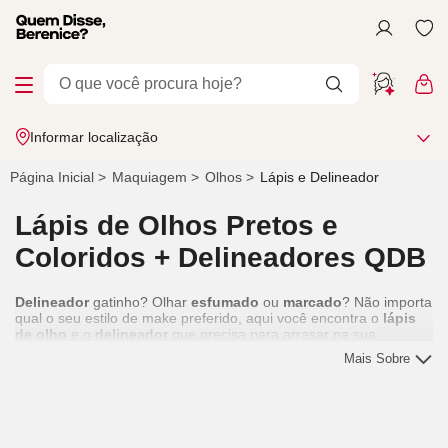
Informar localização
Página Inicial
Maquiagem
Olhos
Lápis e Delineador
Lápis de Olhos Pretos e
Coloridos + Delineadores QDB
Delineador
gatinho? Olhar
esfumado
ou
marcado
? Não importa
qual o seu estilo de
make
preferido, aqui você encontra o
lápis
de olho
e o
delineador
que precisa para arrasar na sua
maquiagem. Vem se jogar!
Mais Sobre