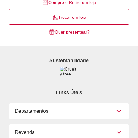
Compre e Retire em loja
Trocar em loja
Quer presentear?
Sustentabilidade
Links Úteis
Departamentos
Maquiagem
Revenda
Skincare