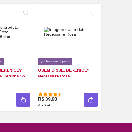
s
🔓 Destrave cupons
BERENICE?
QUEM DISSE, BERENICE?
a Redinha Só
Nécessaire
Rosa
 AGORA ❯
COMPRE AGORA ❯
R$ 39,90
ADICIONAR À SACOLA
ADICIONAR À SACOL
à vista