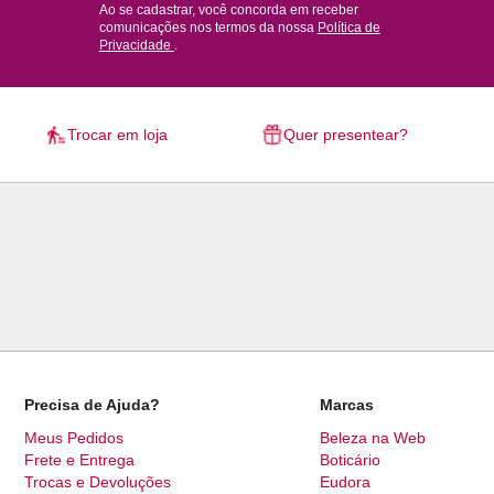
Ao se cadastrar, você concorda em receber
comunicações nos termos da nossa
Política de
Privacidade
.
Trocar em loja
Quer presentear?
Precisa de Ajuda?
Marcas
Meus Pedidos
Beleza na Web
Frete e Entrega
Boticário
Trocas e Devoluções
Eudora