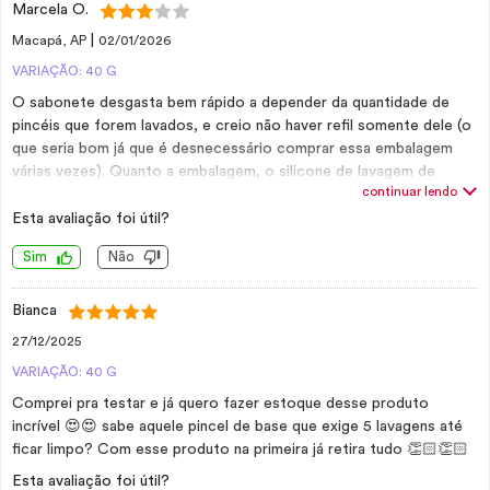
Marcela O.
|
Macapá, AP
02/01/2026
VARIAÇÃO: 40 G
O sabonete desgasta bem rápido a depender da quantidade de
pincéis que forem lavados, e creio não haver refil somente dele (o
que seria bom já que é desnecessário comprar essa embalagem
várias vezes). Quanto a embalagem, o silicone de lavagem de
continuar lendo
pincéis na tampa é útil para pincéis menos densos. Pincéis de
cerdas densas não são bem higienizados por ele
Esta avaliação foi útil?
Sim
Não
Bianca
27/12/2025
VARIAÇÃO: 40 G
Comprei pra testar e já quero fazer estoque desse produto
incrível 😍😍 sabe aquele pincel de base que exige 5 lavagens até
ficar limpo? Com esse produto na primeira já retira tudo 👏🏻👏🏻
Esta avaliação foi útil?