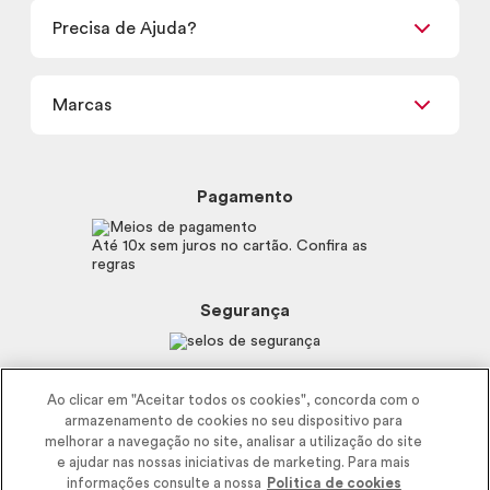
Retirada em Loja
Precisa de Ajuda?
Nossas Lojas
Termos de uso
Meus Pedidos
Carga Tributária
Marcas
Frete e Entrega
Política de Privacidade
Trocas e Devoluções
Proteja-se Contra Fraudes
Beleza na Web
Perguntas Frequentes
Preferências de Cookies
Boticário
Mapa do Site
Pagamento
Consumidor.gov.br
Eudora
Fale Conosco
Código de defesa do consumidor
Vult
Até 10x sem juros no cartão. Confira as
E-mail
Trabalhe com a gente
regras
O.U.i
Sustentabilidade
Truss
Recicla
Segurança
Dr. Jones
Recomendações Covid19
Menu de Makes
Siga a empresa nas redes
Ao clicar em "Aceitar todos os cookies", concorda com o
armazenamento de cookies no seu dispositivo para
melhorar a navegação no site, analisar a utilização do site
e ajudar nas nossas iniciativas de marketing. Para mais
informações consulte a nossa
Politica de cookies