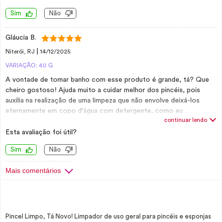
Sim
Não
Gláucia B.
|
Niterói, RJ
14/12/2025
VARIAÇÃO: 40 G
A vontade de tomar banho com esse produto é grande, tá? Que
cheiro gostoso! Ajuda muito a cuidar melhor dos pincéis, pois
auxilia na realização de uma limpeza que não envolve deixá-los
eternamente em copo d'água com detergente, como eu
continuar lendo
infelizmente fazia antes. Produtos assim contribuem para a
preservação dos pincéis e o prolongamento da vida útil de cada
Esta avaliação foi útil?
um deles, então quando fui usar e vi que ele realmente funcionou,
Sim
Não
mudei completamente a forma como eu limpava os meus pincéis.
Ameiii!
Mais comentários
Pincel Limpo, Tá Novo! Limpador de uso geral para pincéis e esponjas