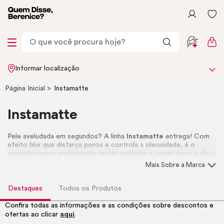
Informar localização
Página Inicial
Instamatte
Instamatte
Pele aveludada em segundos? A linha
Instamatte
entrega! Com
efeito blur que disfarça poros e controla a oleosidade, é o
segredo para o acabamento matte perfeito e toque seco o dia
todo. Garanta a linha completa!
Mais Sobre a Marca
Destaques
Todos os Produtos
Confira todas as informações e as condições sobre descontos e
ofertas ao clicar
aqui
.