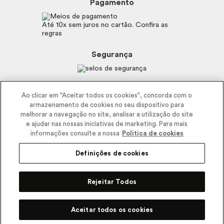
Mapa do Site
Pagamento
Consumidor.gov.br
Eudora
Fale Conosco
Código de defesa do consumidor
Vult
Até 10x sem juros no cartão. Confira as
E-mail
Trabalhe com a gente
regras
O.U.i
Sustentabilidade
Truss
Recicla
Segurança
Dr. Jones
Recomendações Covid19
Menu de Makes
Siga a empresa nas redes
Ao clicar em "Aceitar todos os cookies", concorda com o
armazenamento de cookies no seu dispositivo para
melhorar a navegação no site, analisar a utilização do site
e ajudar nas nossas iniciativas de marketing. Para mais
informações consulte a nossa
Politica de cookies
Definições de cookies
2025 - Interbelle Comércio de Produtos de Beleza LTDA.
Rodovia Régis Bitencourt, Km 437, Ribeirão Vermelho, Registro, SP,
Rejeitar Todos
CEP 11900-000 | CNPJ/MF 11.137.051/0406-41 IE 574.066.180.111
Pode Confiar
Aceitar todos os cookies