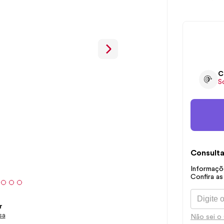
C
S
Consulta
Informaçõe
Confira as
r
sa
Não sei o