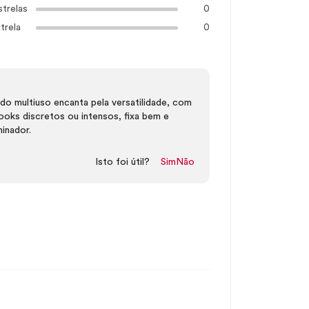
strelas
0
trela
0
ido multiuso encanta pela versatilidade, com
looks discretos ou intensos, fixa bem e
inador.
Isto foi útil?
Sim
Não