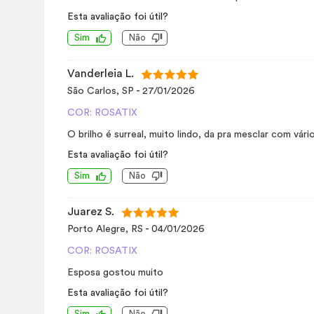
Esta avaliação foi útil?
Sim
Não
Vanderleia L.
São Carlos, SP
-
27/01/2026
COR: ROSATIX
O brilho é surreal, muito lindo, da pra mesclar com vá
Esta avaliação foi útil?
Sim
Não
Juarez S.
Porto Alegre, RS
-
04/01/2026
COR: ROSATIX
Esposa gostou muito
Esta avaliação foi útil?
Sim
Não