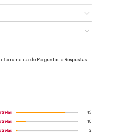
sa ferramenta de Perguntas e Respostas
49
strelas
10
strelas
2
strelas