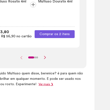
tiuso Rosatix 4ml
Multiuso Douratix 4ml
Multiuso Ro
13,80
R$ 80,80
R$
Comprar os 2 itens
 R$ 56,90 no cartão
1x de R$ 80,8
quido Multiuso quem disse, berenice? é para quem não
brilhar em qualquer momento. E pode ser usado nos
s ou rosto. Experimente!
Ver mais ❯