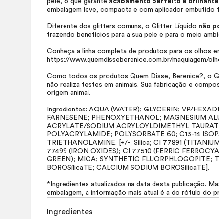
pele, o que garante
acabamento perfeito e brilhante
embalagem leve, compacta e com aplicador embutido fac
Diferente dos glitters comuns, o Glitter Líquido
não po
trazendo benefícios para a sua pele e para o meio ambi
Conheça a linha completa de produtos para os olhos e
https://www.quemdisseberenice.com.br/maquiagem/olh
Como todos os produtos Quem Disse, Berenice?, o Gli
não realiza testes em animais. Sua fabricação e comp
origem animal.
Ingredientes: AQUA (WATER); GLYCERIN; VP/H
FARNESENE; PHENOXYETHANOL; MAGNESIUM ALU
ACRYLATE/SODIUM ACRYLOYLDIMETHYL TAURAT
POLYACRYLAMIDE; POLYSORBATE 60; C13-14 ISOPA
TRIETHANOLAMINE. [+/-: Sílica; CI 77891 (TITANIUM
77499 (IRON OXIDES); CI 77510 (FERRIC FERROC
GREEN); MICA; SYNTHETIC FLUORPHLOGOPITE; 
BOROSílicaTE; CALCIUM SODIUM BOROSílicaTE].
*Ingredientes atualizados na data desta publicação. Ma
embalagem, a informação mais atual é a do rótulo do p
Ingredientes