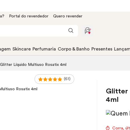
da?
Portal do revendedor
Quero revender
agem
Skincare
Perfumaria
Corpo & Banho
Presentes
Lançam
Glitter Líquido Multiuso Rosatix 4ml
(61)
Glitter
4ml
Corra, úl