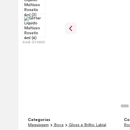
Cod:
Q76663
Categorias
Co
Maquiagem
Boca
Gloss e Brilho Labial
Ro