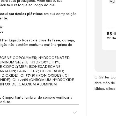
para suas produções. Além disso, sua
Mul
ilita o retoque ao longo do dia.
ssui partículas plásticas
em sua composição
ente.
m:
os
R$ 1
2x de
tter Líquido Rosatix é
cruelty free
, ou seja,
osição não contêm nenhuma matéria-prima de
EXADECENE COPOLYMER; HYDROGENATED
MINUM SílicaTE; HYDROXYETHYL
E COPOLYMER; ISOHEXADECANE;
RAFFIN; LAURETH-7; CITRIC ACID;
 DIOXIDE); CI 77491 (IRON OXIDES); CI
O Glitter Lí
YANIDE); CI 77289 (CHROMIUM HYDROXIDE
abre mão de 
TIN OXIDE; CALCIUM ALUMINUM
lábios, olho
s é importante lembrar de sempre verificar a
roduto.