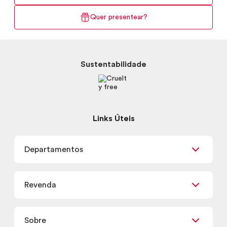
Quer presentear?
Sustentabilidade
Links Úteis
Departamentos
Maquiagem
Revenda
Skincare
Corpo e Banho
Já sou Revendedor
Presentes
Sobre
Quero ser Revendedor
Promoções