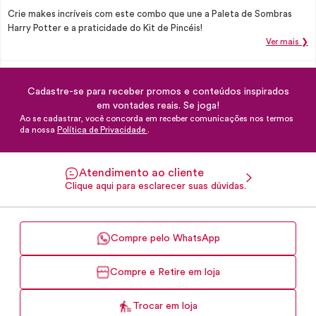
Crie makes incríveis com este combo que une a Paleta de Sombras
Harry Potter e a praticidade do Kit de Pincéis!
Ver mais ❯
Cadastre-se para receber promos e conteúdos inspirados
em vontades reais. Se joga!
Ao se cadastrar, você concorda em receber comunicações nos termos
da nossa
Política de Privacidade
.
Atendimento ao cliente
Clique aqui para esclarecer suas dúvidas.
Compre pelo WhatsApp
Compre e Retire em loja
Trocar em loja