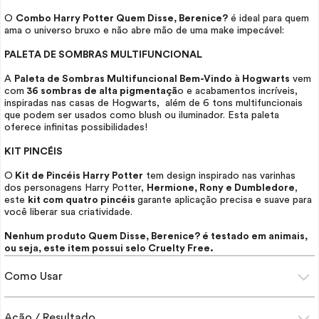
O
Combo Harry Potter Quem Disse, Berenice?
é ideal para quem
ama o universo bruxo e não abre mão de uma
make
impecável:
PALETA DE SOMBRAS MULTIFUNCIONAL
A
Paleta de Sombras Multifuncional Bem-Vindo à Hogwarts
vem
com
36 sombras de alta pigmentaçã
o e acabamentos incríveis,
inspiradas nas casas de Hogwarts, além de 6 tons multifuncionais
que podem ser usados como
blush
ou iluminador. Esta paleta
oferece infinitas possibilidades!
KIT PINCÉIS
O
Kit de Pincéis Harry Potter
tem design inspirado nas varinhas
dos personagens Harry Potter,
Hermione, Rony e Dumbledore
,
este
kit com quatro pincéis
garante aplicação precisa e suave para
você liberar sua criatividade.
Nenhum produto Quem Disse, Berenice? é testado em animais,
ou seja, este item possui selo
Cruelty Free.
Como Usar
Ação / Resultado