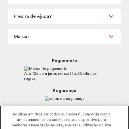
Encontre um Revendedor
Retirada em Loja
Precisa de Ajuda?
Nossas Lojas
Termos de uso
Meus Pedidos
Carga Tributária
Marcas
Frete e Entrega
Política de Privacidade
Trocas e Devoluções
Proteja-se Contra Fraudes
Beleza na Web
Perguntas Frequentes
Preferências de Cookies
Boticário
Mapa do Site
Pagamento
Consumidor.gov.br
Eudora
Fale Conosco
Código de defesa do consumidor
Vult
Até 10x sem juros no cartão. Confira as
E-mail
Trabalhe com a gente
regras
O.U.i
Sustentabilidade
Truss
Recicla
Segurança
Dr. Jones
Recomendações Covid19
Menu de Makes
Siga a empresa nas redes
Ao clicar em "Aceitar todos os cookies", concorda com o
armazenamento de cookies no seu dispositivo para
melhorar a navegação no site, analisar a utilização do site