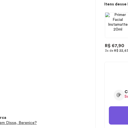
Itens desse 
R$ 67,90
3x de
R$ 22,6
C
S
rca
m Disse, Berenice?