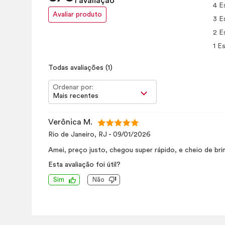
1 avaliação
4 E
Avaliar produto
3 E
2 E
1 Es
Todas avaliações
(1)
Ordenar por:
Mais recentes
Verônica M.
Rio de Janeiro, RJ
-
09/01/2026
Amei, preço justo, chegou super rápido, e cheio de bri
Esta avaliação foi útil?
Sim
Não