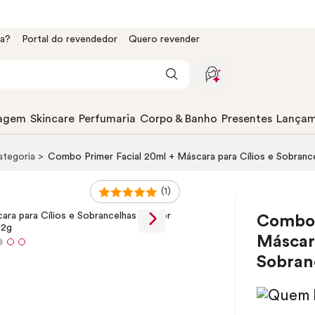
da?
Portal do revendedor
Quero revender
agem
Skincare
Perfumaria
Corpo & Banho
Presentes
Lançam
categoria
Combo
Primer
Facial 20ml + Máscara para Cílios e Sobrance
(1)
Comb
Máscara
Sobranc