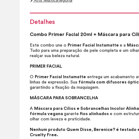
Kits Multicategoria
Detalhes
Combo
Primer
Facial 20ml + Máscara para Cíl
Este combo une o
Primer
Facial Instamatte
e a
Másca
Tudo para uma preparação de pele completa e um olhar
realçar sua beleza natural.
PRIMER
FACIAL
O
Primer
Facial Instamatte
entrega um acabamento a
linhas de expressão. Sua
fórmula com difusores ópti
garantindo a fixação da maquiagem.
MÁSCARA PARA SOBRANCELHA
A
Máscara para Cílios e Sobrancelhas Incolor Alinh
fórmula vegana
garante
fios alinhados
e com estrutura
olhar com leveza e praticidade.
Nenhum produto Quem Disse, Berenice? é testado em
Cruelty Free.