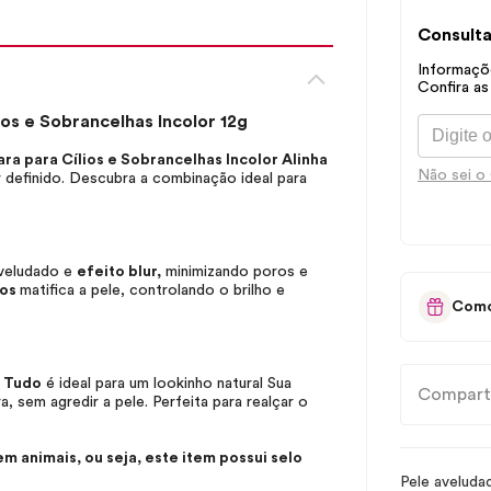
Consulta
Informaçõe
Confira as
ios e Sobrancelhas Incolor 12g
ra para Cílios e Sobrancelhas Incolor Alinha
Não sei o
 definido. Descubra a combinação ideal para
veludado e
efeito blur,
minimizando poros e
cos
matifica a pele, controlando o brilho e
Como
a Tudo
é ideal para um lookinho natural Sua
Compart
, sem agredir a pele. Perfeita para realçar o
 animais, ou seja, este item possui selo
Pele avelud