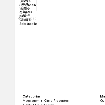
Cod:
Q202506090
1
Categorias
Ma
Maquiagem
Kits e Presentes
Que