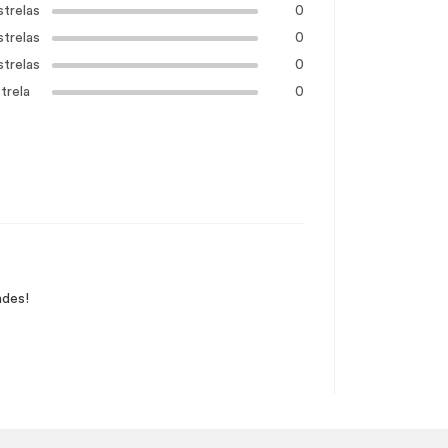
strelas
0
strelas
0
strelas
0
trela
0
ndes!