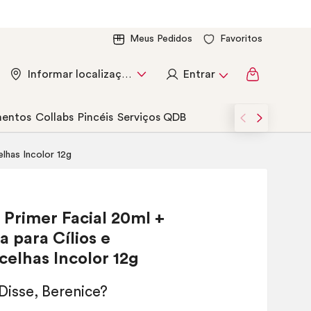
Meus Pedidos
Favoritos
Entrar
Informar localização
entos
Collabs
Pincéis
Serviços QDB
lhas Incolor 12g
o
Primer
Facial 20ml +
 para Cílios e
elhas Incolor 12g