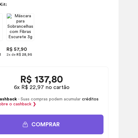
Kit:
R$ 57,90
3
2x de
R$ 28,95
R$
137,80
6x R$ 22,97 no cartão
ashback
- Suas compras podem acumular
créditos
obre o
cashback
❯
COMPRAR