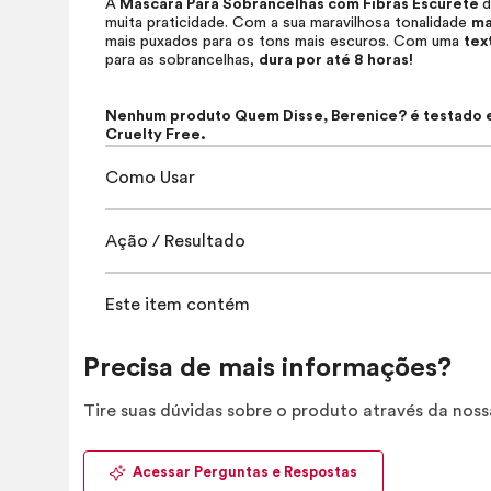
A
Máscara Para Sobrancelhas com Fibras Escurete
d
muita praticidade. Com a sua maravilhosa tonalidade
ma
mais puxados para os tons mais escuros. Com uma
tex
para as sobrancelhas,
dura por até 8 horas!
Nenhum produto Quem Disse, Berenice? é testado em
Cruelty Free.
Como Usar
Ação / Resultado
Este item contém
Precisa de mais informações?
Tire suas dúvidas sobre o produto através da nos
Acessar Perguntas e Respostas