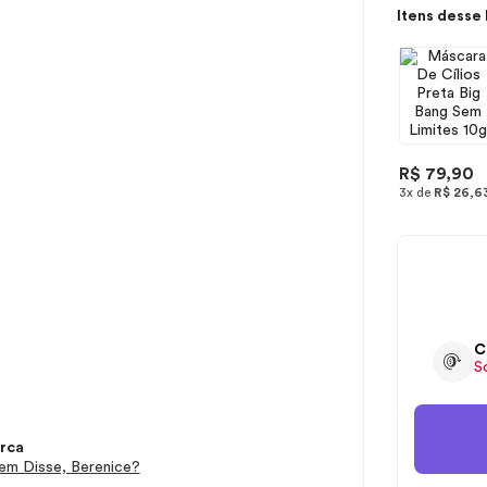
Itens desse 
R$ 79,90
3x de
R$ 26,6
C
S
rca
m Disse, Berenice?