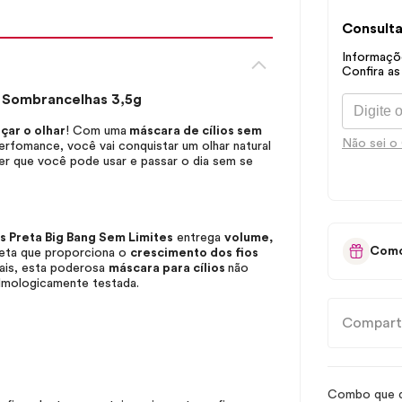
Consulta
Informaçõe
Confira as
 Sombrancelhas 3,5g
çar o olhar
! Com uma
máscara de cílios sem
Não sei o
rfomance, você vai conquistar um olhar natural
er que você pode usar e passar o dia sem se
s Preta Big Bang Sem Limites
entrega
volume,
Como
leta que proporciona o
crescimento dos fios
rais, esta poderosa
máscara para cílios
não
lmologicamente testada.
Compart
Combo que dá