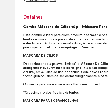
Kits Multicategoria
Detalhes
Combo Máscara de Cílios 10g + Máscara Para
Este combo é ideal para quem procura
destacar e real
limites
e uma
sombra para sobrancelhas
com muita pe
e destacado! Ambos tem muuita duração, isso quer diz
preocupar em
retocar a maquiagem.
Vem ver!
MÁSCARA DE CÍLIOS
Desconhecendo a palavra “limites”, a
Máscara De Cílio
alongamento, curvatura e definição
. Ela é tão comp
em 8%,
em 45 dias de uso contínuo*. Com ativos natu
forma grumos, além de ser dermatologicamente e ofta
O combo para você arrasar no olhar,
sem limites
!
*Crescimento dos fios já existentes.
MÁSCARA PARA SOBRANCELHAS