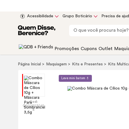
Acessibilidade
Grupo Boticário
Precisa de aju
Promoções
Cupons
Outlet
Maqui
Página Inicial
Maquiagem
Kits e Presentes
Kits Multi
Leve mini batom 💄
Cod:
Q202303041
4