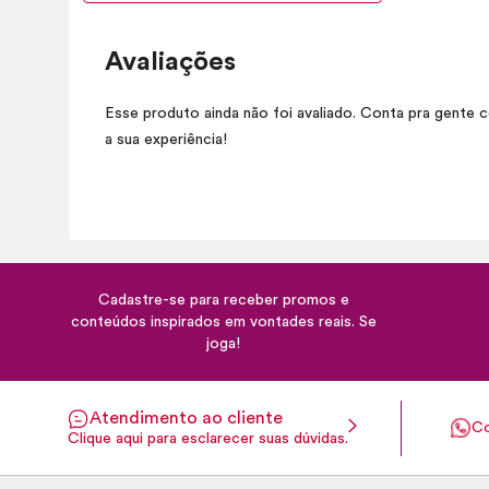
Avaliações
Esse produto ainda não foi avaliado. Conta pra gente 
a sua experiência!
Cadastre-se para receber promos e
conteúdos inspirados em vontades reais. Se
joga!
Atendimento ao cliente
Co
Clique aqui para esclarecer suas dúvidas.