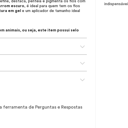
efine, destaca, penteia e pigmenta os fios com
indispensáve
rrom escuro
, é ideal para quem tem os fios
tura em gel
e um aplicador de tamanho ideal
 animais, ou seja, este item possui selo
sa ferramenta de Perguntas e Respostas