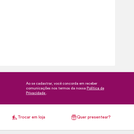
Ao se cadastrar, você concorda em receber
comunicações nos termos da nossa
Política de
Privacidade
.
Trocar em loja
Quer presentear?