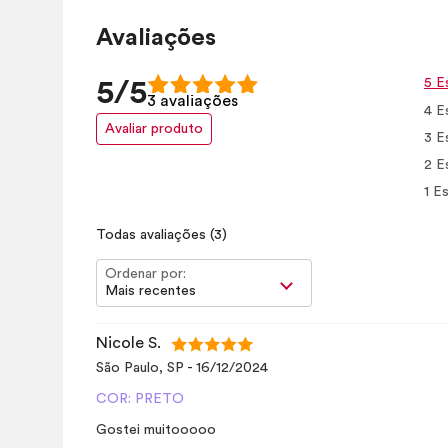
Avaliações
5 E
5/5
3 avaliações
4 E
Avaliar produto
3 E
2 E
1 Es
Todas avaliações
(3)
Ordenar por:
Mais recentes
Nicole S.
São Paulo, SP
-
16/12/2024
COR: PRETO
Gostei muitooooo