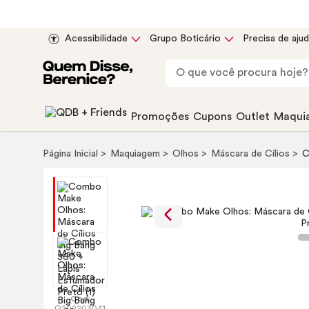
Acessibilidade
Grupo Boticário
Precisa de aju
Promoções
Cupons
Outlet
Maqui
Página Inicial
Maquiagem
Olhos
Máscara de Cílios
Cod:
Q202203041