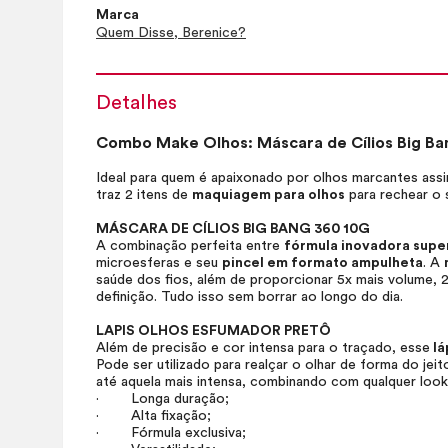
Marca
Quem Disse, Berenice?
Detalhes
Combo
Make
Olhos: Máscara de Cílios Big B
Ideal para quem é apaixonado por olhos marcantes a
traz 2 itens de
maquiagem para olhos
para rechear o
MÁSCARA DE CÍLIOS BIG BANG 360 10G
A combinação perfeita entre
fórmula inovadora sup
microesferas e seu
pincel em formato ampulheta
. A
saúde dos fios, além de proporcionar 5x mais volume, 
definição. Tudo isso sem borrar ao longo do dia.
LAPIS OLHOS ESFUMADOR PRETÔ
Além de precisão e cor intensa para o traçado, esse
lá
Pode ser utilizado para realçar o olhar de forma do jei
até aquela mais intensa, combinando com qualquer
look
· Longa duração;
· Alta fixação;
· Fórmula exclusiva;