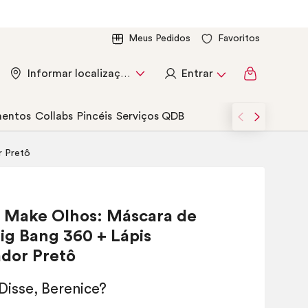
Meus Pedidos
Favoritos
Entrar
Informar localização
entos
Collabs
Pincéis
Serviços QDB
r Pretô
o
Make
Olhos: Máscara de
Big Bang 360 + Lápis
dor Pretô