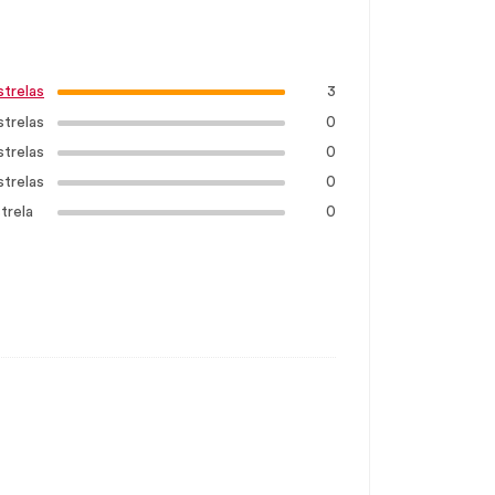
3
strelas
strelas
0
strelas
0
strelas
0
trela
0