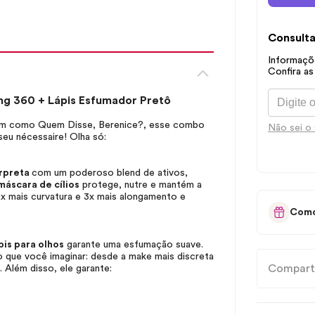
Consulta
Informaçõe
Confira as
ang 360 + Lápis Esfumador Pretô
ssim como Quem Disse, Berenice?, esse combo
Não sei o
 seu
nécessaire
! Olha só:
erpreta
com um poderoso
blend
de ativos,
máscara de cílios
protege, nutre e mantém a
2x mais curvatura e 3x mais alongamento e
Como
pis para olhos
garante uma esfumação suave.
to que você imaginar: desde a
make
mais discreta
Compart
. Além disso, ele garante: