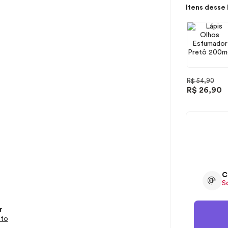
Itens desse 
R$ 54,90
R$ 26,90
C
S
r
eto