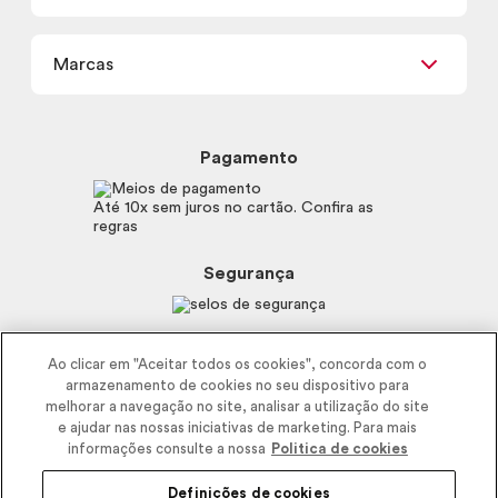
Termos de uso
Meus Pedidos
Carga Tributária
Marcas
Frete e Entrega
Política de Privacidade
Trocas e Devoluções
Proteja-se Contra Fraudes
Beleza na Web
Perguntas Frequentes
Preferências de Cookies
Boticário
Mapa do Site
Pagamento
Consumidor.gov.br
Eudora
Fale Conosco
Código de defesa do consumidor
Vult
Até 10x sem juros no cartão. Confira as
E-mail
Trabalhe com a gente
regras
O.U.i
Sustentabilidade
Truss
Recicla
Segurança
Dr. Jones
Recomendações Covid19
Menu de Makes
Siga a empresa nas redes
Ao clicar em "Aceitar todos os cookies", concorda com o
armazenamento de cookies no seu dispositivo para
melhorar a navegação no site, analisar a utilização do site
e ajudar nas nossas iniciativas de marketing. Para mais
informações consulte a nossa
Politica de cookies
Definições de cookies