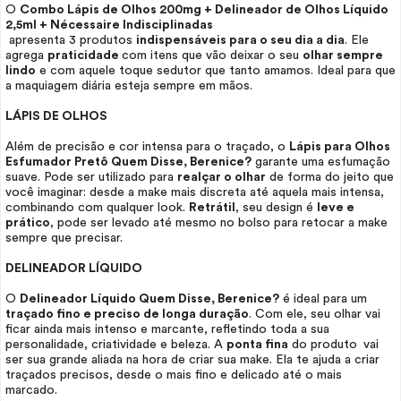
O
Combo Lápis de Olhos 200mg + Delineador de Olhos Líquido
2,5ml +
Nécessaire
Indisciplinadas
apresenta 3 produtos
indispensáveis para o seu dia a dia
. Ele
agrega
praticidade
com itens que vão deixar o seu
olhar sempre
lindo
e com aquele toque sedutor que tanto amamos. Ideal para que
a maquiagem diária esteja sempre em mãos.
LÁPIS DE OLHOS
Além de precisão e cor intensa para o traçado, o
Lápis para Olhos
Esfumador Pretô Quem Disse, Berenice?
garante uma esfumação
suave. Pode ser utilizado para
realçar o olhar
de forma do jeito que
você imaginar: desde a
make
mais discreta até aquela mais intensa,
combinando com qualquer
look.
Retrátil
, seu design é
leve e
prático
, pode ser levado até mesmo no bolso para retocar a
make
sempre que precisar.
DELINEADOR LÍQUIDO
O
Delineador Líquido Quem Disse, Berenice?
é ideal para um
traçado fino e preciso de longa duração
. Com ele, seu olhar vai
ficar ainda mais intenso e marcante, refletindo toda a sua
personalidade, criatividade e beleza. A
ponta fina
do produto
vai
ser sua grande aliada na hora de criar sua
make
. Ela te ajuda a criar
traçados precisos, desde o mais fino e delicado até o mais
marcado.