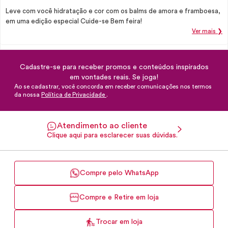
Leve com você hidratação e cor com os balms de amora e framboesa,
em uma edição especial Cuide-se Bem feira!
Ver mais ❯
Cadastre-se para receber promos e conteúdos inspirados
em vontades reais. Se joga!
Ao se cadastrar, você concorda em receber comunicações nos termos
da nossa
Política de Privacidade
.
Atendimento ao cliente
Clique aqui para esclarecer suas dúvidas.
Compre pelo WhatsApp
Compre e Retire em loja
Trocar em loja