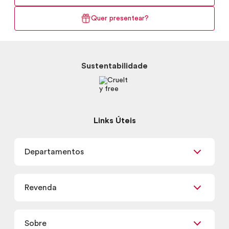
Quer presentear?
Sustentabilidade
Links Úteis
Departamentos
Maquiagem
Revenda
Skincare
Corpo e Banho
Já sou Revendedor
Presentes
Sobre
Quero ser Revendedor
Promoções