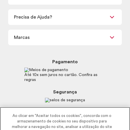
Encontre um Revendedor
Retirada em Loja
Precisa de Ajuda?
Nossas Lojas
Termos de uso
Meus Pedidos
Carga Tributária
Marcas
Frete e Entrega
Política de Privacidade
Trocas e Devoluções
Proteja-se Contra Fraudes
Beleza na Web
Perguntas Frequentes
Preferências de Cookies
Boticário
Mapa do Site
Pagamento
Consumidor.gov.br
Eudora
Fale Conosco
Código de defesa do consumidor
Vult
Até 10x sem juros no cartão. Confira as
E-mail
Trabalhe com a gente
regras
O.U.i
Sustentabilidade
Truss
Recicla
Segurança
Dr. Jones
Recomendações Covid19
Menu de Makes
Siga a empresa nas redes
Ao clicar em "Aceitar todos os cookies", concorda com o
armazenamento de cookies no seu dispositivo para
melhorar a navegação no site, analisar a utilização do site