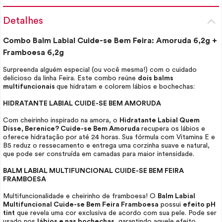
Detalhes
Combo Balm Labial Cuide-se Bem Feira: Amoruda 6,2g +
Framboesa 6,2g
Surpreenda alguém especial (ou você mesma!) com o cuidado
delicioso da linha Feira. Este combo reúne
dois balms
multifuncionais
que hidratam e colorem lábios e bochechas:
HIDRATANTE LABIAL CUIDE-SE BEM AMORUDA
Com cheirinho inspirado na amora, o
Hidratante Labial Quem
Disse, Berenice? Cuide-se Bem Amoruda
recupera os lábios e
oferece hidratação por até 24 horas. Sua fórmula com Vitamina E e
B5 reduz o ressecamento e entrega uma corzinha suave e natural,
que pode ser construída em camadas para maior intensidade.
BALM LABIAL MULTIFUNCIONAL CUIDE-SE BEM FEIRA
FRAMBOESA
Multifuncionalidade e cheirinho de framboesa! O
Balm Labial
Multifuncional Cuide-se Bem Feira Framboesa
possui
efeito pH
tint
que revela uma cor exclusiva de acordo com sua pele. Pode ser
usado nos
lábios e nas bochechas,
garantindo aquele efeito