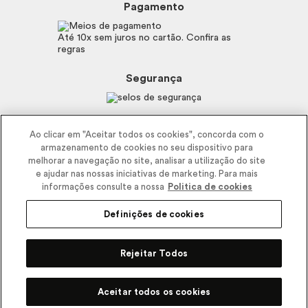
Boticário
Mapa do Site
Pagamento
Consumidor.gov.br
Eudora
Fale Conosco
Código de defesa do consumidor
Vult
Até 10x sem juros no cartão. Confira as
E-mail
Trabalhe com a gente
regras
O.U.i
Sustentabilidade
Truss
Recicla
Segurança
Dr. Jones
Recomendações Covid19
Menu de Makes
Siga a empresa nas redes
Ao clicar em "Aceitar todos os cookies", concorda com o
armazenamento de cookies no seu dispositivo para
melhorar a navegação no site, analisar a utilização do site
e ajudar nas nossas iniciativas de marketing. Para mais
informações consulte a nossa
Politica de cookies
Definições de cookies
2025 - Interbelle Comércio de Produtos de Beleza LTDA.
Rodovia Régis Bitencourt, Km 437, Ribeirão Vermelho, Registro, SP,
Rejeitar Todos
CEP 11900-000 | CNPJ/MF 11.137.051/0406-41 IE 574.066.180.111
Pode Confiar
Aceitar todos os cookies