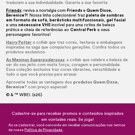
traduzem a sua individualidade. Garanta a sua favorita:
Friends
: reviva a nostalgia
com
Friends
e
Quem Disse,
Berenice?
! Nossa linha colecionável traz
paleta de sombras
em formato de sofá,
berêsticks multifuncionais
,
gel facial
e uma
nécessaire VHS
incrível para uma rotina de beleza
prática e cheia de referências ao
Central Perk
e seus
personagens favoritos!
Harry Potter
a collab que traz cores, texturas e embalagens
inspiradas na saga que conquistou gerações. Confira todos os
produtos exclusivos.
As Meninas Superpoderosas
: a collab que celebra a beleza de
ser do seu jeito com muita força, coragem e personalidade.
Essa coleção exclusiva traz cores vibrantes, versatilidade e
tudo o que você precisa para arrasar.
Aproveite todas as vantagens dos
produtos Quem Disse,
Berenice
? com preço especial!
© & ™ WBEI. (s26)
Cadastre-se para receber promos e conteúdos inspirados
em vontades reais. Se joga!
Ao se cadastrar, você concorda em receber comunicações nos termos
da nossa
Política de Privacidade
.