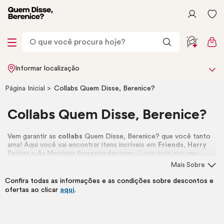
Informar localização
Página Inicial
Collabs Quem Disse, Berenice?
Collabs Quem Disse, Berenice?
Vem garantir as
collabs
Quem Disse, Berenice? que você tanto
ama! Aqui você vai encontrar itens incríveis em
Friends
,
Harry
Potter
e
As Meninas Superpoderosas
. Leve tudo pro seu
nécessaire
! 🩷
Mais Sobre
Confira todas as informações e as condições sobre descontos e
ofertas ao clicar
aqui
.