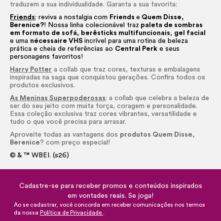
traduzem a sua individualidade. Garanta a sua favorita:
Friends
: reviva a nostalgia
com
Friends
e
Quem Disse,
Berenice?
! Nossa linha colecionável traz
paleta de sombras
em formato de sofá,
berêsticks multifuncionais
,
gel facial
e uma
nécessaire VHS
incrível para uma rotina de beleza
prática e cheia de referências ao
Central Perk
e seus
personagens favoritos!
Harry Potter
a collab que traz cores, texturas e embalagens
inspiradas na saga que conquistou gerações. Confira todos os
produtos exclusivos.
As Meninas Superpoderosas
: a collab que celebra a beleza de
ser do seu jeito com muita força, coragem e personalidade.
Essa coleção exclusiva traz cores vibrantes, versatilidade e
tudo o que você precisa para arrasar.
Aproveite todas as vantagens dos
produtos Quem Disse,
Berenice
? com preço especial!
© & ™ WBEI. (s26)
Cadastre-se para receber promos e conteúdos inspirados
em vontades reais. Se joga!
Ao se cadastrar, você concorda em receber comunicações nos termos
da nossa
Política de Privacidade
.