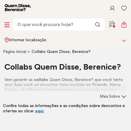
Informar localização
Página Inicial
Collabs Quem Disse, Berenice?
Collabs Quem Disse, Berenice?
Vem garantir as
collabs
Quem Disse, Berenice? que você tanto
ama! Aqui você vai encontrar itens incríveis em
Friends
,
Harry
Potter
e
As Meninas Superpoderosas
. Leve tudo pro seu
nécessaire
! 🩷
Mais Sobre
Confira todas as informações e as condições sobre descontos e
ofertas ao clicar
aqui
.