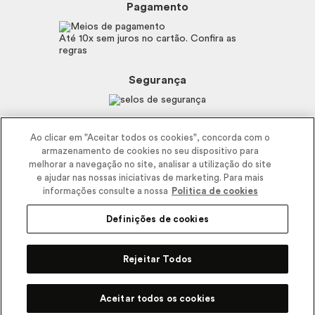
Boticário
Mapa do Site
Pagamento
Consumidor.gov.br
Eudora
Fale Conosco
Código de defesa do consumidor
Vult
Até 10x sem juros no cartão. Confira as
E-mail
Trabalhe com a gente
regras
O.U.i
Sustentabilidade
Truss
Recicla
Segurança
Dr. Jones
Recomendações Covid19
Menu de Makes
Siga a empresa nas redes
Ao clicar em "Aceitar todos os cookies", concorda com o
armazenamento de cookies no seu dispositivo para
melhorar a navegação no site, analisar a utilização do site
e ajudar nas nossas iniciativas de marketing. Para mais
informações consulte a nossa
Politica de cookies
Definições de cookies
2025 - Interbelle Comércio de Produtos de Beleza LTDA.
Rodovia Régis Bitencourt, Km 437, Ribeirão Vermelho, Registro, SP,
Rejeitar Todos
CEP 11900-000 | CNPJ/MF 11.137.051/0406-41 IE 574.066.180.111
Pode Confiar
Aceitar todos os cookies