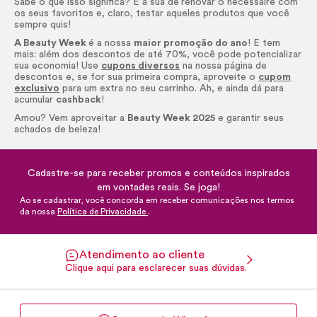
Sabe o que isso significa? É a sua de
renovar o
nécessaire
com
os seus favoritos e, claro, testar aqueles produtos que você
sempre quis!
A Beauty Week
é a nossa
maior promoção do ano
! E tem
mais: além dos descontos de até 70%, você pode potencializar
sua economia! Use
cupons diversos
na nossa página de
descontos e, se for sua primeira compra, aproveite o
cupom
exclusivo
para um extra no seu carrinho. Ah, e ainda dá para
acumular
cashback
!
Amou? Vem aproveitar a
Beauty Week 2025
e garantir seus
achados de beleza!
Cadastre-se para receber promos e conteúdos inspirados
em vontades reais. Se joga!
Ao se cadastrar, você concorda em receber comunicações nos termos
da nossa
Política de Privacidade
.
Atendimento ao cliente
Clique aqui para esclarecer suas dúvidas.