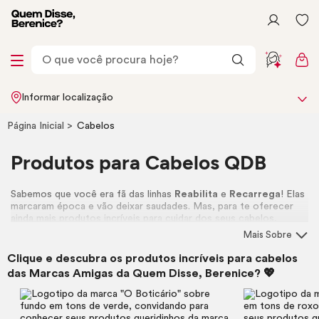
Informar localização
Página Inicial
Cabelos
Produtos para Cabelos QDB
Sabemos que você era fã das linhas
Reabilita
e
Recarrega
! Elas
marcaram época e vão deixar saudades. Mas, para te oferecer
ainda mais produtos incríveis para cuidar dos seus cabelos,
preparamos uma seleção especial nas lojas do Grupo Boticário:
Mais Sobre
O Boticário
,
Eudora
e
Vult
. Com certeza você vai encontrar o
que seus fios precisam, com a mesma qualidade que você já
Clique e descubra os produtos incríveis para cabelos
conhece e ama! 💅
das Marcas Amigas da Quem Disse, Berenice? 💖