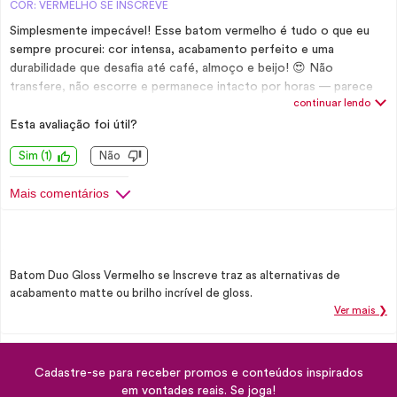
COR: VERMELHO SE INSCREVE
Simplesmente impecável! Esse batom vermelho é tudo o que eu
sempre procurei: cor intensa, acabamento perfeito e uma
durabilidade que desafia até café, almoço e beijo! 😍 Não
transfere, não escorre e permanece intacto por horas — parece
continuar lendo
até tatuagem de tão resistente. Além disso, o tom é poderoso,
elegante e levanta qualquer look. Já virou meu queridinho oficial!
Esta avaliação foi útil?
Recomendo de olhos fechados.
Sim
(
1
)
Não
Mais comentários
Batom Duo Gloss Vermelho se Inscreve traz as alternativas de
acabamento matte ou brilho incrível de gloss.
Ver mais ❯
Cadastre-se para receber promos e conteúdos inspirados
em vontades reais. Se joga!