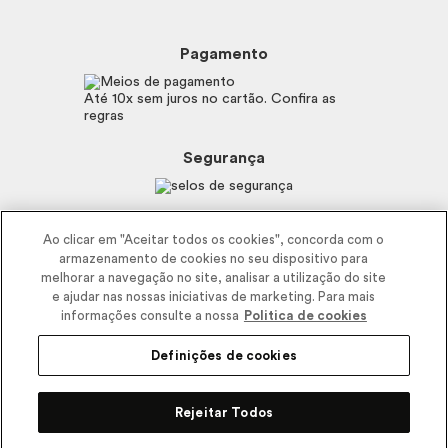
Trocas e Devoluções
Proteja-se Contra Fraudes
Beleza na Web
Perguntas Frequentes
Preferências de Cookies
Boticário
Mapa do Site
Pagamento
Consumidor.gov.br
Eudora
Fale Conosco
Código de defesa do consumidor
Vult
Até 10x sem juros no cartão. Confira as
E-mail
Trabalhe com a gente
regras
O.U.i
Sustentabilidade
Truss
Recicla
Segurança
Dr. Jones
Recomendações Covid19
Menu de Makes
Siga a empresa nas redes
Ao clicar em "Aceitar todos os cookies", concorda com o
armazenamento de cookies no seu dispositivo para
melhorar a navegação no site, analisar a utilização do site
e ajudar nas nossas iniciativas de marketing. Para mais
informações consulte a nossa
Politica de cookies
Definições de cookies
2025 - Interbelle Comércio de Produtos de Beleza LTDA.
Rodovia Régis Bitencourt, Km 437, Ribeirão Vermelho, Registro, SP,
Rejeitar Todos
CEP 11900-000 | CNPJ/MF 11.137.051/0406-41 IE 574.066.180.111