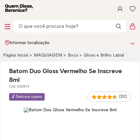
Informar localização
Página Inicial
MAQUIAGEM
Boca
Gloss
e Brilho Labial
Batom Duo Gloss Vermelho Se Inscreve
8ml
Cód. Q52814
(32)
🔓 Destrave cupons