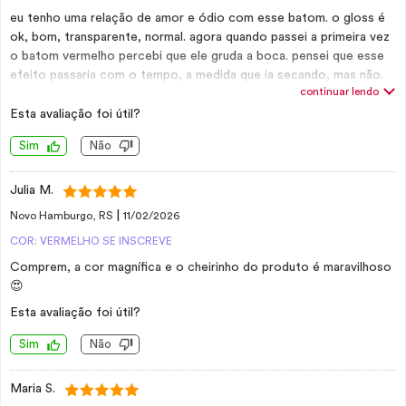
eu tenho uma relação de amor e ódio com esse batom. o gloss é
ok, bom, transparente, normal. agora quando passei a primeira vez
o batom vermelho percebi que ele gruda a boca. pensei que esse
efeito passaria com o tempo, a medida que ia secando, mas não.
continuar lendo
ele gruda mesmo. não é nada absurdo mas chega a incomodar um
pouco. mas ENFIM, ele não sai por nada. nem com cigarro nem
Esta avaliação foi útil?
cerveja. não testei beijo ainda rs dou 5* porque ele realmente não
Sim
Não
sai por nada. mas ele é meio preguento. paradoxos rs
Julia M.
|
Novo Hamburgo, RS
11/02/2026
COR: VERMELHO SE INSCREVE
Comprem, a cor magnífica e o cheirinho do produto é maravilhoso
😍
Esta avaliação foi útil?
Sim
Não
Maria S.