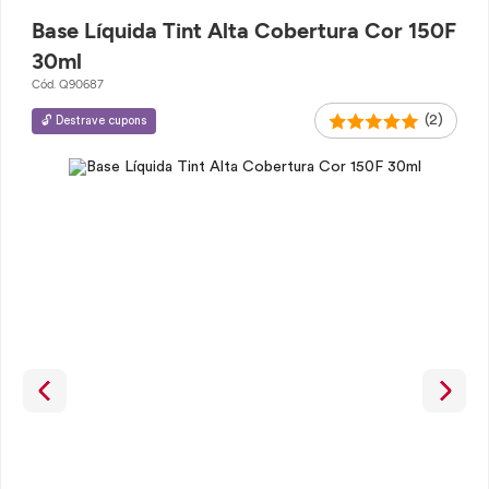
Base Líquida Tint Alta Cobertura Cor 150F
30ml
Cód. Q90687
(2)
🔓 Destrave cupons