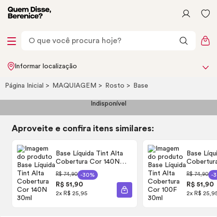
Informar localização
Página Inicial
MAQUIAGEM
Rosto
Base
Indisponível
Aproveite e confira itens similares:
Base Líquida
Tint
Alta
Base Líqu
Cobertura Cor 140N
Cobertur
30ml
30ml
R$ 74,90
R$ 74,90
-30%
-
R$ 51,90
R$ 51,90
ADICIONAR À SACOLA
2x R$ 25,95
2x R$ 25,9