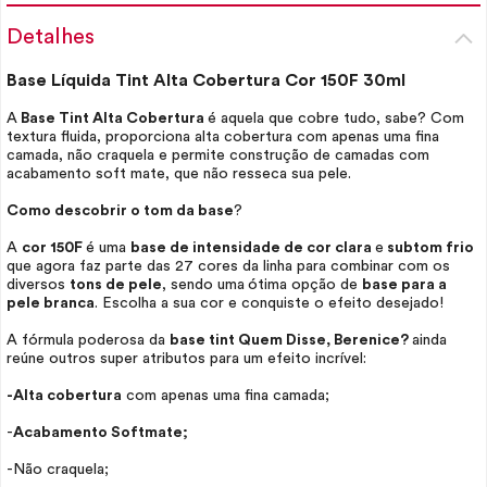
Detalhes
Base Líquida
Tint
Alta Cobertura Cor 150F 30ml
A
Base
Tint
Alta Cobertura
é aquela que cobre tudo, sabe? Com
textura fluida, proporciona alta cobertura com apenas uma fina
camada, não craquela e permite construção de camadas com
acabamento soft mate, que não resseca sua pele.
Como descobrir o tom da base
?
A
cor 150F
é uma
base de intensidade de cor clara
e
subtom frio
que agora faz parte das 27 cores da linha para combinar com os
diversos
tons de pele
, sendo uma
ótima opção de
base para a
pele branca
. Escolha a sua cor e conquiste o efeito desejado!
A fórmula poderosa da
base
tint
Quem Disse, Berenice?
ainda
reúne outros super atributos para um efeito incrível:
-Alta cobertura
com apenas uma fina camada;
-
Acabamento Softmate;
-Não craquela;