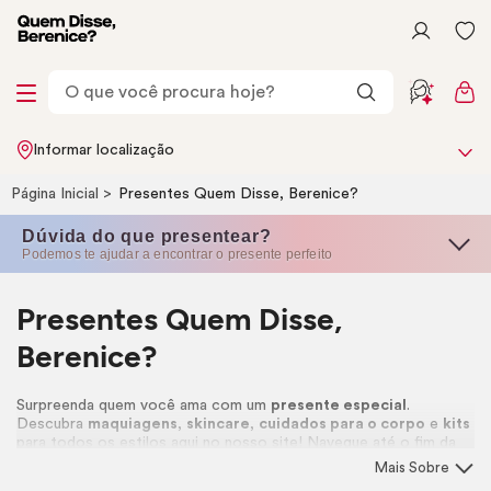
Informar localização
Página Inicial
Presentes Quem Disse, Berenice?
Dúvida do que presentear?
Podemos te ajudar a encontrar o presente perfeito
Presentes Quem Disse,
Berenice?
Surpreenda quem você ama com um
presente especial
.
Descubra
maquiagens
,
skincare
,
cuidados para o corpo
e
kits
para todos os estilos aqui no nosso site! Navegue até o fim da
página e confira um passo a passo completo para garantir uma
Mais Sobre
experiência única de compra para presentear! 🎁🩷