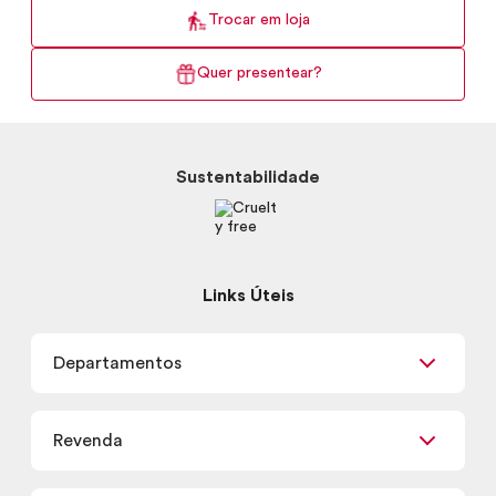
Trocar em loja
Quer presentear?
Sustentabilidade
Links Úteis
Departamentos
Maquiagem
Revenda
Skincare
Corpo e Banho
Já sou Revendedor