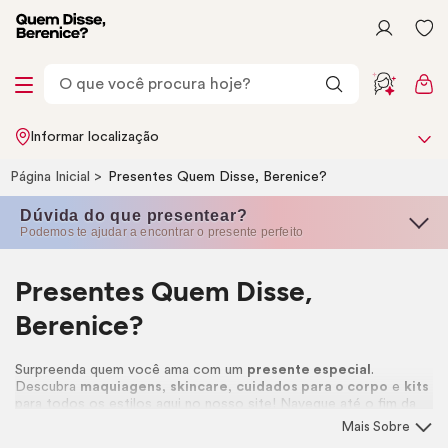
Informar localização
Página Inicial
Presentes Quem Disse, Berenice?
Dúvida do que presentear?
Podemos te ajudar a encontrar o presente perfeito
Presentes Quem Disse,
Berenice?
Surpreenda quem você ama com um
presente especial
.
Descubra
maquiagens
,
skincare
,
cuidados para o corpo
e
kits
para todos os estilos aqui no nosso site! Navegue até o fim da
página e confira um passo a passo completo para garantir uma
Mais Sobre
experiência única de compra para presentear! 🎁🩷