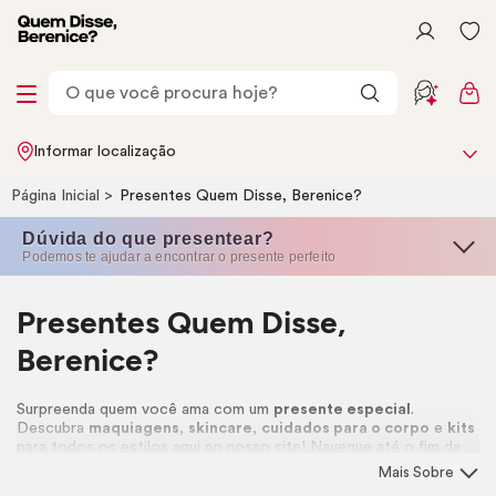
Informar localização
Página Inicial
Presentes Quem Disse, Berenice?
Dúvida do que presentear?
Podemos te ajudar a encontrar o presente perfeito
Presentes Quem Disse,
Berenice?
Surpreenda quem você ama com um
presente especial
.
Descubra
maquiagens
,
skincare
,
cuidados para o corpo
e
kits
para todos os estilos aqui no nosso site! Navegue até o fim da
página e confira um passo a passo completo para garantir uma
Mais Sobre
experiência única de compra para presentear! 🎁🩷