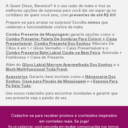
A Quem Disse, Berenice? é o seu radar de
make
e traz as
melhores opções de surpresas para você dar um super up no
cotidiano de quem você ama, com
presentes de até R$ 60
!
Prepare-se para arrasar na surpresa! Escolha
mimos
que
celebram a funcionalidade criativa da
make.
Combo Presente de Maquiagem:
garanta opções como o
Combo Presente: Paleta De Sombras Para Colorir + Caixa
Presenteável
,
Combo Presente Dos Sonhos
:
Máscara De
Cílios 4 em 1 +
Gloss
Vermelho + Caixa Presenteável e o
Combo Presente Balm Labial Cuide-se Bem Feira
: Amoruda +
Framboesa + Caixa de Presente.
Além do
Gloss Labial Marrom Avermelhado Dos Sonhos
e o
Blush Multifuncional Toda Fresh
.
Acessórios
:
Garanta itens incríveis como a
Nécessarie Dos
Sonhos
,
Case para Pincéis de Maquiagem
e a
Esponja Para
Pó Sela Tudo
.
Use nosso radarzinho para encontrar novidades e garantir que
seu presente seja a paixão da vez.
Cadastre-se para receber promos e conteúdos inspirados
em vontades reais. Se joga!
Ao se cadastrar, você concorda em receber comunicações nos termos