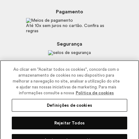
Beleza na Web
Perguntas Frequentes
Preferências de Cookies
Boticário
Mapa do Site
Pagamento
Consumidor.gov.br
Eudora
Fale Conosco
Código de defesa do consumidor
Vult
Até 10x sem juros no cartão. Confira as
E-mail
Trabalhe com a gente
regras
O.U.i
Sustentabilidade
Truss
Recicla
Segurança
Dr. Jones
Recomendações Covid19
Menu de Makes
Siga a empresa nas redes
Ao clicar em "Aceitar todos os cookies", concorda com o
armazenamento de cookies no seu dispositivo para
melhorar a navegação no site, analisar a utilização do site
e ajudar nas nossas iniciativas de marketing. Para mais
informações consulte a nossa
Politica de cookies
Definições de cookies
2025 - Interbelle Comércio de Produtos de Beleza LTDA.
Rodovia Régis Bitencourt, Km 437, Ribeirão Vermelho, Registro, SP,
Rejeitar Todos
CEP 11900-000 | CNPJ/MF 11.137.051/0406-41 IE 574.066.180.111
Pode Confiar