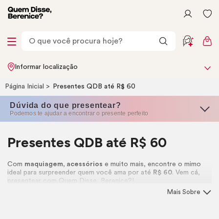
Informar localização
Página Inicial
Presentes QDB até R$ 60
Dúvida do que presentear?
Podemos te ajudar a encontrar o presente perfeito
Presentes QDB até R$ 60
Com
maquiagem
,
acessórios
e muito mais, encontre o mimo
ideal para surpreender quem você ama por até
R$ 60
. Vem cá,
presentear com Quem Disse, Berenice?!
Mais Sobre