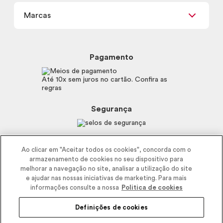
Meus Pedidos
Carga Tributária
Marcas
Frete e Entrega
Política de Privacidade
Trocas e Devoluções
Proteja-se Contra Fraudes
Beleza na Web
Perguntas Frequentes
Preferências de Cookies
Boticário
Mapa do Site
Pagamento
Consumidor.gov.br
Eudora
Fale Conosco
Código de defesa do consumidor
Vult
Até 10x sem juros no cartão. Confira as
E-mail
Trabalhe com a gente
regras
O.U.i
Sustentabilidade
Truss
Recicla
Segurança
Dr. Jones
Recomendações Covid19
Menu de Makes
Siga a empresa nas redes
Ao clicar em "Aceitar todos os cookies", concorda com o
armazenamento de cookies no seu dispositivo para
melhorar a navegação no site, analisar a utilização do site
e ajudar nas nossas iniciativas de marketing. Para mais
informações consulte a nossa
Politica de cookies
Definições de cookies