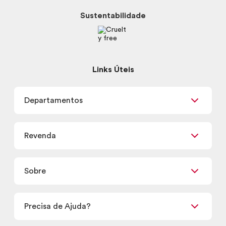
Sustentabilidade
Links Úteis
Departamentos
Maquiagem
Revenda
Skincare
Corpo e Banho
Já sou Revendedor
Presentes
Sobre
Quero ser Revendedor
Promoções
Encontre um Revendedor
Retirada em Loja
Precisa de Ajuda?
Nossas Lojas
Termos de uso