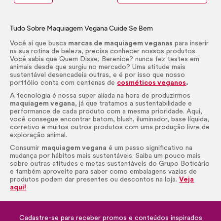
Tudo Sobre Maquiagem Vegana Cuide Se Bem
Você aí que busca
marcas de maquiagem veganas
para inserir
na sua rotina de beleza, precisa conhecer nossos produtos.
Você sabia que Quem Disse, Berenice? nunca fez testes em
animais desde que surgiu no mercado? Uma atitude mais
sustentável desencadeia outras, e é por isso que nosso
portfólio conta com centenas de
cosméticos veganos
.
A tecnologia é nossa super aliada na hora de produzirmos
maquiagem vegana
, já que tratamos a sustentabilidade e
performance de cada produto com a mesma prioridade. Aqui,
você consegue encontrar batom,
blush
, iluminador, base líquida,
corretivo e muitos outros produtos com uma produção livre de
exploração animal.
Consumir
maquiagem vegana
é um passo significativo na
mudança por hábitos mais sustentáveis. Saiba um pouco mais
sobre outras atitudes e metas sustentáveis do Grupo Boticário
e também aproveite para saber como embalagens vazias de
produtos podem dar presentes ou descontos na loja.
Veja
aqui!
Cadastre-se para receber promos e conteúdos inspirados