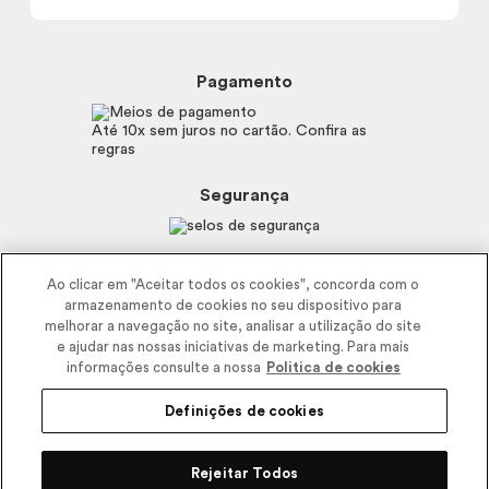
Política de Privacidade
Trocas e Devoluções
Proteja-se Contra Fraudes
Beleza na Web
Perguntas Frequentes
Preferências de Cookies
Boticário
Mapa do Site
Pagamento
Consumidor.gov.br
Eudora
Fale Conosco
Código de defesa do consumidor
Vult
Até 10x sem juros no cartão. Confira as
E-mail
Trabalhe com a gente
regras
O.U.i
Sustentabilidade
Truss
Recicla
Segurança
Dr. Jones
Recomendações Covid19
Menu de Makes
Siga a empresa nas redes
Ao clicar em "Aceitar todos os cookies", concorda com o
armazenamento de cookies no seu dispositivo para
melhorar a navegação no site, analisar a utilização do site
e ajudar nas nossas iniciativas de marketing. Para mais
informações consulte a nossa
Politica de cookies
Definições de cookies
2025 - Interbelle Comércio de Produtos de Beleza LTDA.
Rodovia Régis Bitencourt, Km 437, Ribeirão Vermelho, Registro, SP,
Rejeitar Todos
CEP 11900-000 | CNPJ/MF 11.137.051/0406-41 IE 574.066.180.111