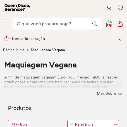
Informar localização
Página Inicial
Maquiagem Vegana
Maquiagem Vegana
A fim de maquiagem vegana? É por aqui mesmo. QDB já nasceu
cruelty free
e tem uma lista bem recheada de
makes
que não
levam nenhum ingrediente de origem animal. Veja quais são!
Mais Sobre
Produtos
Filtros