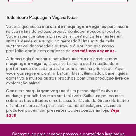
Tudo Sobre Maquiagem Vegana Nude
Você aí que busca
marcas de maquiagem veganas
para inserir
na sua rotina de beleza, precisa conhecer nossos produtos.
Você sabia que Quem Disse, Berenice? nunca fez testes em
animais desde que surgiu no mercado? Uma atitude mais
sustentável desencadeia outras, e é por isso que nosso
portfólio conta com centenas de
cosméticos veganos
.
A tecnologia é nossa super aliada na hora de produzirmos
maquiagem vegana
, já que tratamos a sustentabilidade e
performance de cada produto com a mesma prioridade. Aqui,
você consegue encontrar batom,
blush
, iluminador, base líquida,
corretivo e muitos outros produtos com uma produção livre de
exploração animal.
Consumir
maquiagem vegana
é um passo significativo na
mudança por hábitos mais sustentáveis. Saiba um pouco mais
sobre outras atitudes e metas sustentáveis do Grupo Boticário
e também aproveite para saber como embalagens vazias de
produtos podem dar presentes ou descontos na loja.
Veja
aqui!
Cadastre-se para receber promos e conteúdos inspirados