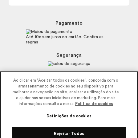
Política de Privacidade
Trocas e Devoluções
Proteja-se Contra Fraudes
Beleza na Web
Perguntas Frequentes
Preferências de Cookies
Boticário
Mapa do Site
Pagamento
Consumidor.gov.br
Eudora
Fale Conosco
Código de defesa do consumidor
Vult
Até 10x sem juros no cartão. Confira as
E-mail
Trabalhe com a gente
regras
O.U.i
Sustentabilidade
Truss
Recicla
Segurança
Dr. Jones
Recomendações Covid19
Menu de Makes
Siga a empresa nas redes
Ao clicar em "Aceitar todos os cookies", concorda com o
armazenamento de cookies no seu dispositivo para
melhorar a navegação no site, analisar a utilização do site
e ajudar nas nossas iniciativas de marketing. Para mais
informações consulte a nossa
Politica de cookies
Definições de cookies
2025 - Interbelle Comércio de Produtos de Beleza LTDA.
Rodovia Régis Bitencourt, Km 437, Ribeirão Vermelho, Registro, SP,
Rejeitar Todos
CEP 11900-000 | CNPJ/MF 11.137.051/0406-41 IE 574.066.180.111