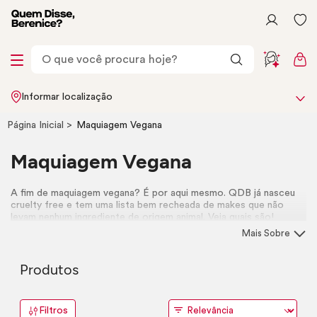
Informar localização
Página Inicial
Maquiagem Vegana
Maquiagem Vegana
A fim de maquiagem vegana? É por aqui mesmo. QDB já nasceu
cruelty free
e tem uma lista bem recheada de
makes
que não
levam nenhum ingrediente de origem animal. Veja quais são!
Mais Sobre
Produtos
Filtros