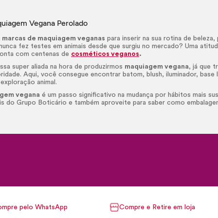
quiagem Vegana Perolado
a
marcas de maquiagem veganas
para inserir na sua rotina de belez
nunca fez testes em animais desde que surgiu no mercado? Uma atitude
conta com centenas de
cosméticos veganos
.
ssa super aliada na hora de produzirmos
maquiagem vegana
, já que 
ridade. Aqui, você consegue encontrar batom,
blush
, iluminador, bas
 exploração animal.
gem vegana
é um passo significativo na mudança por hábitos mais su
is do Grupo Boticário e também aproveite para saber como embalage
mpre pelo WhatsApp
Compre e Retire em loja