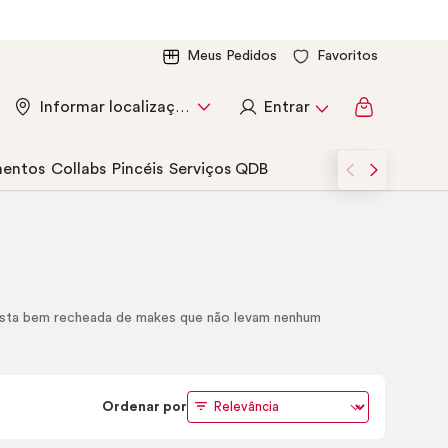
Meus Pedidos
Favoritos
Entrar
Informar localização
entos
Collabs
Pincéis
Serviços QDB
ista bem recheada de
makes
que não levam nenhum
Ordenar por