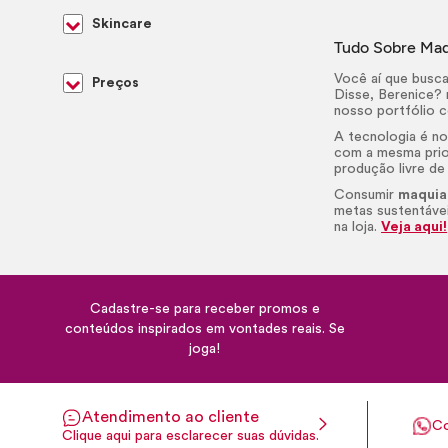
Skincare
Tudo Sobre Ma
Você aí que busc
Preços
Disse, Berenice? 
nosso portfólio 
A tecnologia é no
com a mesma prio
produção livre de
Consumir
maquia
metas sustentáve
na loja.
Veja aqui!
Cadastre-se para receber promos e
conteúdos inspirados em vontades reais. Se
joga!
Atendimento ao cliente
Co
Clique aqui para esclarecer suas dúvidas.