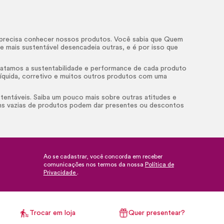
a, precisa conhecer nossos produtos. Você sabia que Quem
 mais sustentável desencadeia outras, e é por isso que
tratamos a sustentabilidade e performance de cada produto
e líquida, corretivo e muitos outros produtos com uma
stentáveis. Saiba um pouco mais sobre outras atitudes e
ns vazias de produtos podem dar presentes ou descontos
Ao se cadastrar, você concorda em receber
comunicações nos termos da nossa
Política de
Privacidade
.
Trocar em loja
Quer presentear?