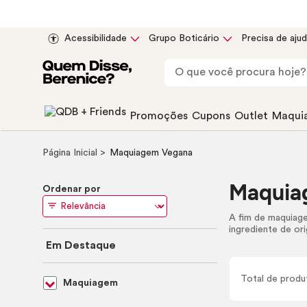
Acessibilidade
Grupo Boticário
Precisa de aju
Promoções
Cupons
Outlet
Maqui
Página Inicial
Maquiagem Vegana
Maquia
Ordenar por
A fim de maquiag
ingrediente de ori
Em Destaque
Total de
produ
Maquiagem