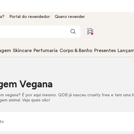
da?
Portal do revendedor
Quero revender
agem
Skincare
Perfumaria
Corpo & Banho
Presentes
Lançam
gem Vegana
em vegana? É por aqui mesmo. QDB já nasceu
cruelty free
e tem uma l
gem animal. Veja quais são!
to