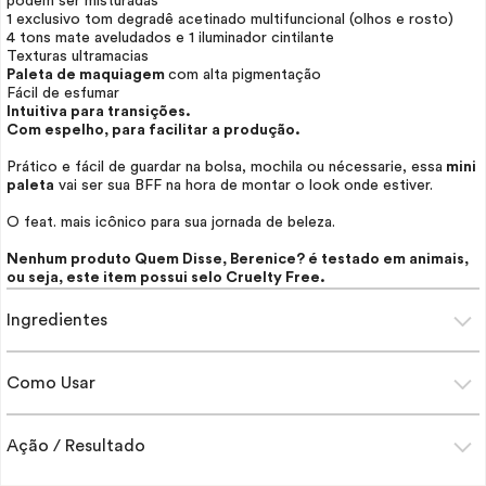
podem ser misturadas
1 exclusivo tom degradê acetinado multifuncional (olhos e rosto)
4 tons mate aveludados e 1 iluminador cintilante
Texturas ultramacias
Paleta de maquiagem
com alta pigmentação
Fácil de esfumar
Intuitiva para transições.
Com espelho, para facilitar a produção.
Prático e fácil de guardar na bolsa, mochila ou nécessarie, essa
mini
paleta
vai ser sua BFF na hora de montar o
look
onde estiver.
O feat. mais icônico para sua jornada de beleza.
Nenhum produto Quem Disse, Berenice? é testado em animais,
ou seja, este item possui selo
Cruelty Free
.
Ingredientes
Como Usar
Ação / Resultado