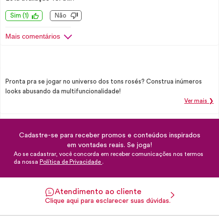
Sim
(
1
)
Não
Mais comentários
Pronta pra se jogar no universo dos tons rosés? Construa inúmeros
looks abusando da multifuncionalidade!
Ver mais ❯
Cadastre-se para receber promos e conteúdos inspirados
em vontades reais. Se joga!
Ao se cadastrar, você concorda em receber comunicações nos termos
da nossa
Política de Privacidade
.
Atendimento ao cliente
Clique aqui para esclarecer suas dúvidas.