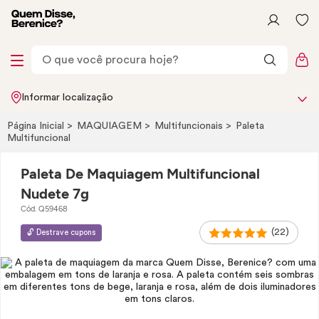
Informar localização
Página Inicial
MAQUIAGEM
Multifuncionais
Paleta
Multifuncional
Paleta De Maquiagem Multifuncional
Nudete 7g
Cód. Q59468
(22)
🔓 Destrave cupons