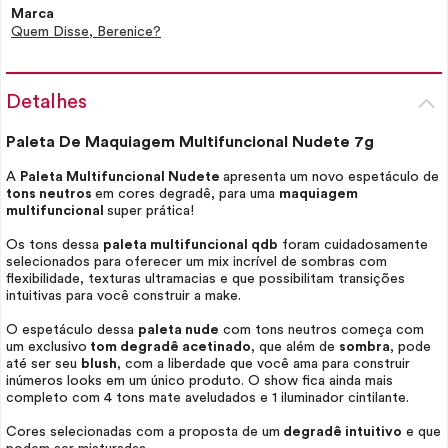
Marca
Quem Disse, Berenice?
Detalhes
Paleta De Maquiagem Multifuncional Nudete 7g
A
Paleta Multifuncional Nudete
apresenta um novo espetáculo de
tons neutros
em cores degradê, para uma
maquiagem
multifuncional
super prática!
Os tons dessa
paleta multifuncional qdb
foram cuidadosamente
selecionados para oferecer um mix incrível de sombras com
flexibilidade, texturas ultramacias e que possibilitam transições
intuitivas para você construir a
make.
O espetáculo dessa
paleta nude
com tons neutros começa com
um exclusivo
tom degradê acetinado
, que além de
sombra
, pode
até ser seu
blush
, com a liberdade que você ama para construir
inúmeros
looks
em um único produto. O show fica ainda mais
completo com 4 tons mate aveludados e 1 iluminador cintilante.
Cores selecionadas com a proposta de um
degradê intuitivo
e que