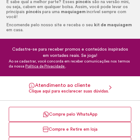
E sabe qual a melhor parte? Esses
pincéis
são na versão mini,
ou seja, cabem em qualquer bolsa. Assim, você pode levar os
principais
pincéis
para uma
maquiagem
incrível sempre com
você!
Encomende pelo nosso site e receba o seu
kit de maquiagem
em casa.
Cadastre-se para receber promos e conteúdos inspirados
em vontades reais. Se joga!
Ao se cadastrar, você concorda em receber comunicações nos termos
da nossa
Política de Privacidade
.
Atendimento ao cliente
Clique aqui para esclarecer suas dúvidas.
Compre pelo WhatsApp
Compre e Retire em loja