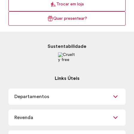
Trocar em loja
Quer presentear?
Sustentabilidade
Links Úteis
Departamentos
Maquiagem
Revenda
Skincare
Corpo e Banho
Já sou Revendedor