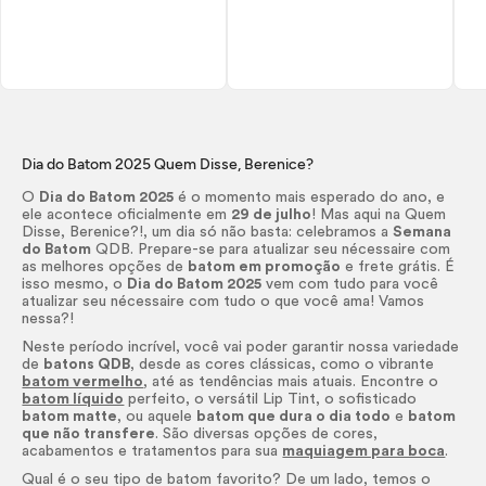
Dia do Batom 2025 Quem Disse, Berenice?
O
Dia do Batom 2025
é o momento mais esperado do ano, e
ele acontece oficialmente em
29 de julho
! Mas aqui na Quem
Disse, Berenice?!, um dia só não basta: celebramos a
Semana
do Batom
QDB. Prepare-se para atualizar seu
nécessaire
com
as melhores opções de
batom em promoção
e frete grátis. É
isso mesmo, o
Dia do Batom 2025
vem com tudo para você
atualizar seu
nécessaire
com tudo o que você ama! Vamos
nessa?!
Neste período incrível, você vai poder garantir nossa variedade
de
batons QDB
, desde as cores clássicas, como o vibrante
batom vermelho
, até as tendências mais atuais. Encontre o
batom líquido
perfeito, o versátil
Lip
Tint
, o sofisticado
batom matte
, ou aquele
batom que dura o dia todo
e
batom
que não transfere
. São diversas opções de cores,
acabamentos e tratamentos para sua
maquiagem para boca
.
Qual é o seu tipo de batom favorito? De um lado, temos o