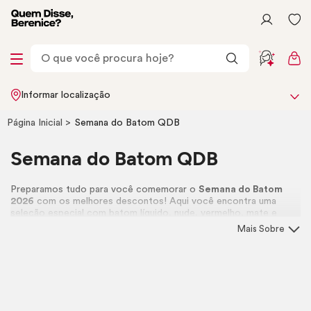
Informar localização
Página Inicial
Semana do Batom QDB
Semana do Batom QDB
Preparamos tudo para você comemorar o
Semana do Batom
2026
com os melhores descontos! Aqui você encontra uma
seleção especial com batom líquido, nude, vermelho, mate e
muito mais. Vem aproveitar tudo! 💄👄
Mais Sobre