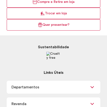
Compre e Retire em loja
Trocar em loja
Quer presentear?
Sustentabilidade
Links Úteis
Departamentos
Maquiagem
Revenda
Skincare