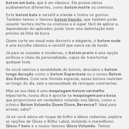
batom em bala
, que é um clássico. Ele possui vários
acabamentos diferentes, como
batom matte
ou cremoso.
Este
batom bala
é versátil e atende a todos os gostos.
Também temos o famoso
batom líquido
, que também pode
assumir textura matte ou cremosa e é super fácil de aplicar e,
dependendo do aplicador, pode fazer uma delimitação bem
precisa da linha da boca.
Quem curte um visual mais discreto e elegante, o
batom nude
é uma escolha clássica e versátil que nunca sai de moda.
Já para as ousadas e modernas, o
batom preto
é uma opção
estilosa e cheia de personalidade, capaz de transformar
qualquer
look.
Se você valoriza a durabilidade do batom, descubra o
batom
longa duração
como o
batom Supermate
ou o nosso
Batom
dos Sonhos
. Com uma fórmula especial, esses batons resistem
ao longo do dia, sem a necessidade de retoques constantes.
Mas se sua ideia é uma
maquiagem batom vermelho
impactante, nossa dica é apostar na
maquiagem para boca
que proporciona um verdadeiro volumão nos lábios, como o
icônico
Batom Volumão Quem Disse, Berenice?
. Ideal para
arrasar, sabe?
Já se você adora um toque de brilho e lábios radiantes, explore
as opções de
Gloss
e Brilho Labial, incluindo o maravilhoso
Gloss
7 belo
e o nosso famoso
Gloss
Volumão
. Temos