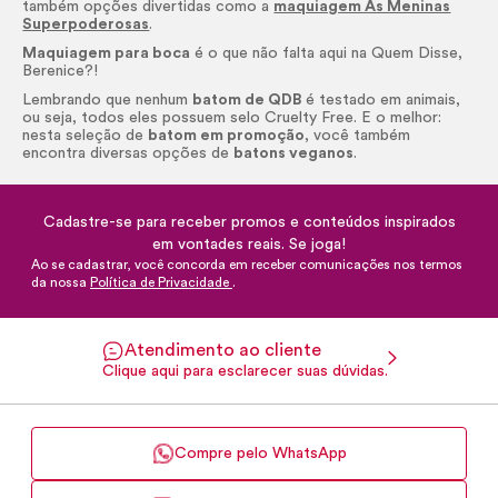
também opções divertidas como a
maquiagem As Meninas
Superpoderosas
.
Maquiagem para boca
é o que não falta aqui na Quem Disse,
Berenice?!
Lembrando que nenhum
batom de QDB
é testado em animais,
ou seja, todos eles possuem selo
Cruelty Free
. E o melhor:
nesta seleção de
batom em promoção
, você também
encontra diversas opções de
batons veganos
.
Cadastre-se para receber promos e conteúdos inspirados
em vontades reais. Se joga!
Ao se cadastrar, você concorda em receber comunicações nos termos
da nossa
Política de Privacidade
.
Atendimento ao cliente
Clique aqui para esclarecer suas dúvidas.
Compre pelo WhatsApp